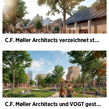
C.F. Møller Architects verzeichnet starkes Ergebnis im Geschäftsjahr 2025
C.F. Møller Architects und VOGT gestalten die Zukunft von Hamburg-Altona