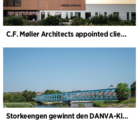
C.F. Møller Architects appointed client adviser for the expansion of Varde Town Hall
Storkeengen gewinnt den DANVA-Klimapreis 2025 – und baut auf bisherigen Architektur- Auszeichnungen auf