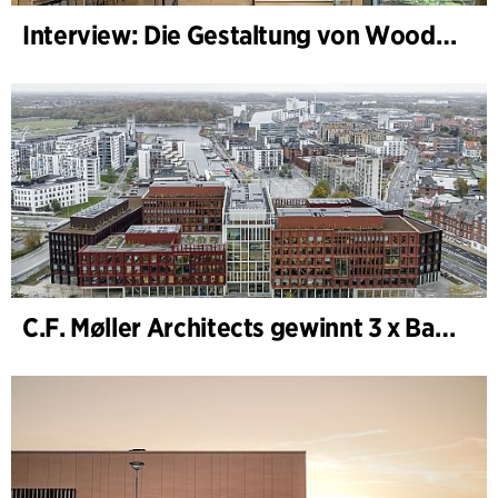
Interview: Die Gestaltung von WoodHub — Dänemarks größtes Holzgebäude
C.F. Møller Architects gewinnt 3 x Bauwerk des Jahres (Årets Byggeri) 2025