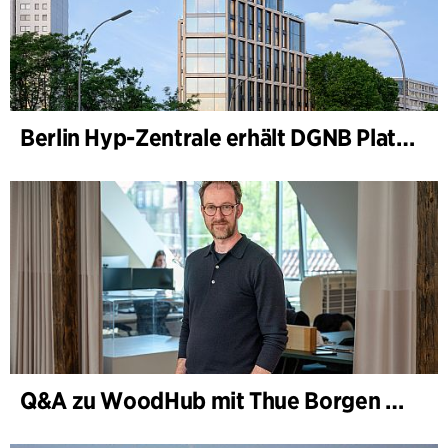
Berlin Hyp-Zentrale erhält DGNB Platin und Diamant für klimafreundliche Architektur auf höchstem Niveau
Q&A zu WoodHub mit Thue Borgen Hasløv