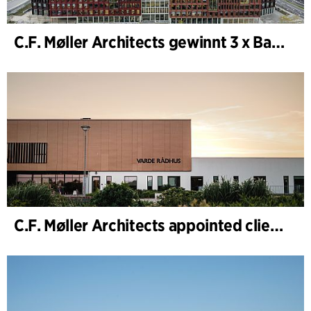
C.F. Møller Architects gewinnt 3 x Bauwerk des Jahres (Årets Byggeri) 2025
C.F. Møller Architects appointed client adviser for the expansion of Varde Town Hall