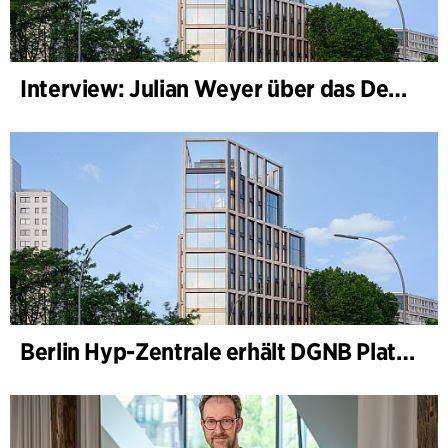
Interview: Julian Weyer über das Design von B-One
Berlin Hyp-Zentrale erhält DGNB Platin und Diamant für klimafreundliche Architektur auf höchstem Niveau