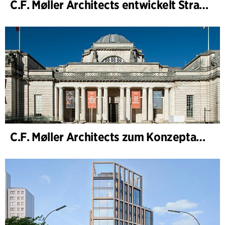
C.F. Møller Architects entwickelt Strategie für „Knutepunkt Larvik und Indre Havn“
C.F. Møller Architects zum Konzeptarchitekten für das National Museum Cardiff ernannt