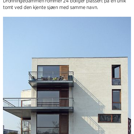
Dronningedammen rommer 24 boliger plassert på en unik
tomt ved den kjente sjøen med samme navn.