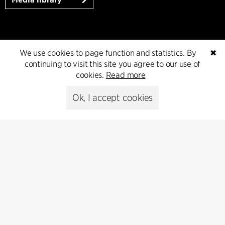
Subscribe
We use cookies to page function and statistics. By
✖
continuing to visit this site you agree to our use of
Subscribe to our newsletter and get
cookies.
Read more
the latest architecture news.
Ok, I accept cookies
Subscribe