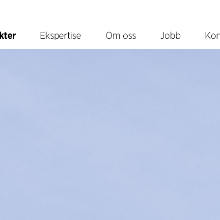
kter
Ekspertise
Om oss
Jobb
Kon