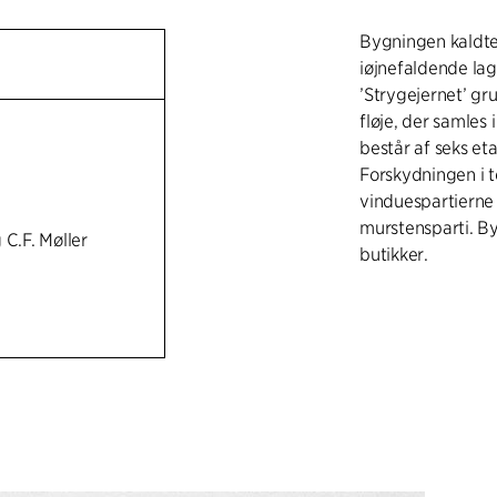
Bygningen kaldte
iøjnefaldende lag 
’Strygejernet’ gru
fløje, der samles 
består af seks e
Forskydningen i t
vinduespartierne i
murstensparti. By
 C.F. Møller
butikker.