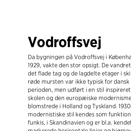
Vodroffsvej
Da bygningen på Vodroffsvej i Københa
1929, vakte den stor opsigt. De vandre
det flade tag og de lagdelte etager i ski
røde mursten var ikke typisk for dansk 
perioden, men udført i en stil inspirere
skolen og den europæiske modernisme
blomstrede i Holland og Tyskland. 1930
modernistiske stil kendes som funktiona
funkis, i Skandinavien og er bl.a. kend
markerede horisontale linjer og hjørne