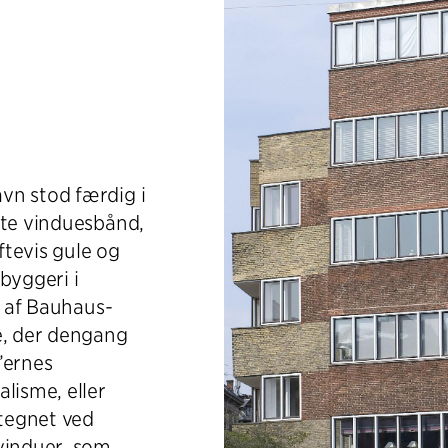
vn stod færdig i
tte vinduesbånd,
ftevis gule og
byggeri i
t af Bauhaus-
, der dengang
’ernes
lisme, eller
etegnet ved
vinduer, som