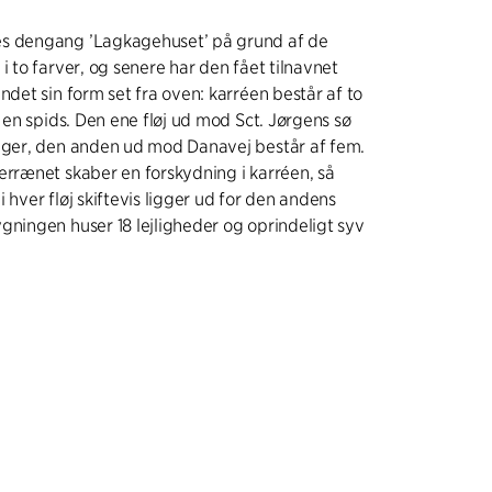
s dengang ’Lagkagehuset’ på grund af de
i to farver, og senere har den fået tilnavnet
ndet sin form set fra oven: karréen består af to
i en spids. Den ene fløj ud mod Sct. Jørgens sø
tager, den anden ud mod Danavej består af fem.
errænet skaber en forskydning i karréen, så
 hver fløj skiftevis ligger ud for den andens
gningen huser 18 lejligheder og oprindeligt syv