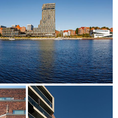
ihavnen til et levende byområde med parker,
 bygninger til rekreative og kulturelle formål.
verordnede uttrykk lever opp til den fornemme
ønderborgs havneområde, der det både
pprinnelige arkitekturen i området og har
n nye bebyggelsen i form- og fasadeuttrykket.