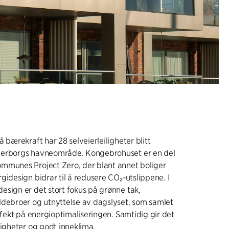
 bærekraft har 28 selveierleiligheter blitt
derborgs havneområde. Kongebrohuset er en del
mmunes Project Zero, der blant annet boliger
gidesign bidrar til å redusere CO₂-utslippene. I
sign er det stort fokus på grønne tak,
ldebroer og utnyttelse av dagslyset, som samlet
effekt på energioptimaliseringen. Samtidig gir det
ligheter og godt inneklima.