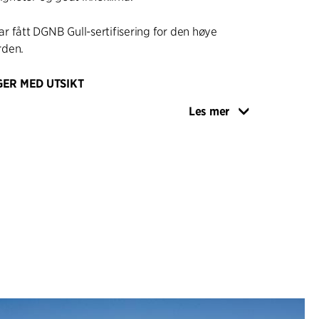
 fått DGNB Gull-sertifisering for den høye
rden.
GER MED UTSIKT
basert på kvalitet og levetid samt tilpasning til
Les mer
ursteins fasade i røde nyanser står i vakkert
majestetiske uttrykket i områdets
, mens fasaden med vinduspartier langs sundet
et rekreative havneområdet. Bygningens
kle forskyvninger skaper letthet og variasjon,
er at alle leilighetene har godt lys og enestående
ngene og den terrasserte strukturen skaper også
e balkonger kledd med aluminium i gylne
der ut mot sundet. På de øverste etasjene har
 takterrasser med drivhus.
 en del av en masterplan som forvandler den