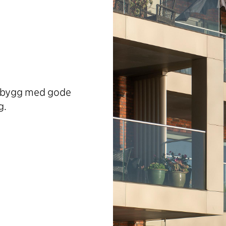
igbygg med gode
g.