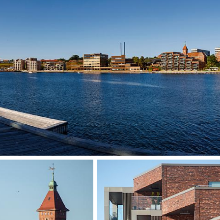
tidligere industr
byrom, boliger og
Kongebrohusets o
plasseringen i S
respekterer den o
slektskap med de