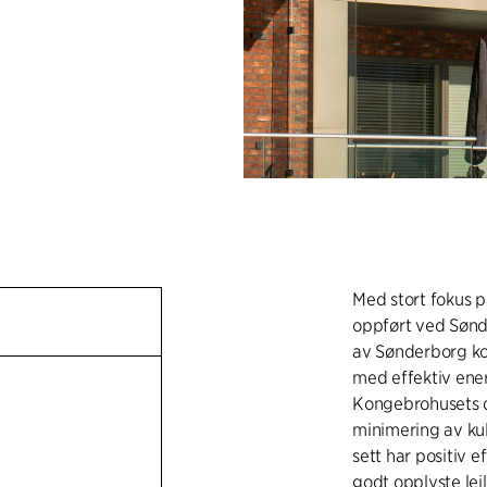
Med stort fokus på
oppført ved Søn
av Sønderborg ko
med effektiv ener
Kongebrohusets de
minimering av ku
sett har positiv 
godt opplyste lei