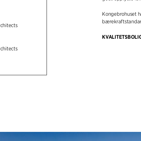
Kongebrohuset har
bærekraftstanda
rchitects
KVALITETSBOLI
Materialvalget er 
rchitects
omgivelsene. En m
samspill med det 
kasernebygninger
kobler seg til d
trappeform med en
som samtidig sikr
utsikt. Forskyvni
rom for opphengt
nyanser, som ven
leilighetene egne
Kongebrohuset er