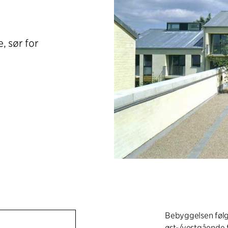
, sør for
Bebyggelsen følge
øst-/vestgående 