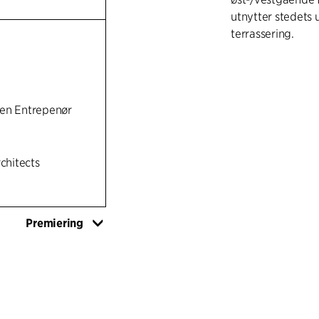
utnytter stedets u
terrassering.
en Entrepenør
rchitects
Premiering