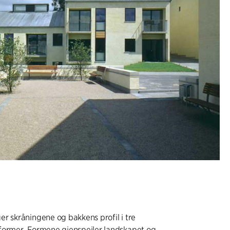
r skråningene og bakkens profil i tre
former. Formene gjenspeiler landskapet og