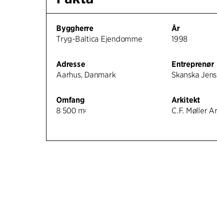
Byggherre
År
Tryg-Baltica Ejendomme
1998
Adresse
Entreprenør
Aarhus, Danmark
Skanska Jens
Omfang
Arkitekt
8 500 m
C.F. Møller A
2