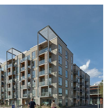
kongtårnene suppleres med trespiler av
uru. Elementene fungerer som solskjerming og
oerne. Bygningen er oppført i naturlige,
oldbare materialer som får fin patina over tid. I
et innarbeidet trespiler og felt av mønstret
 for å markere inngangspartiene og for å
ng og dørtelefon.