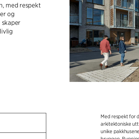
en, med respekt
ger og
t skaper
ivlig
Med respekt for 
arkitektoniske ut
unike pakkhusene
bryggen. Bygninge