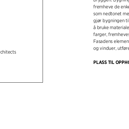
fremheve de enkel
som nedtonet med 
gjør bygningen ti
å bruke materialer
farger, fremheve
Fasadens element
og vinduer, utfør
rchitects
PLASS TIL OPPH
Copenhagen Squar
består av tre by
mot en grønn hage
gårdsplassen, der 
Bygningen mot sør
tårn. Takhuset p
galvaniserte stål
balkongene. De v
som en referanse 