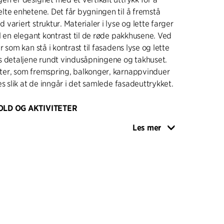
te enhetene. Det får bygningen til å fremstå
variert struktur. Materialer i lyse og lette farger
l en elegant kontrast til de røde pakkhusene. Ved
 som kan stå i kontrast til fasadens lyse og lette
s detaljene rundt vindusåpningene og takhuset.
er, som fremspring, balkonger, karnappvinduer
es slik at de inngår i det samlede fasadeuttrykket.
OLD OG AKTIVITETER
e er designet som en rektangulær karré som
Les mer
gninger. Bygningene mot nord danner hjørnene
, som deles av to passasjer som fører inn mot
det er plass til opphold og aktiviteter.
 har en karakteristisk fasade som består av fire
å den høyeste bygningen ut mot kaien kles med
plater som står i stil med balkongtårnene og
ertikale balkongtårnene krages ut fra fasaden
til områdets og skipenes estetikk og funksjon. De