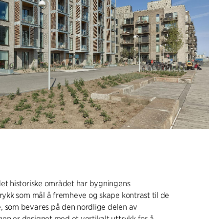
det historiske området har bygningens
trykk som mål å fremheve og skape kontrast til de
, som bevares på den nordlige delen av
n er designet med et vertikalt uttrykk for å