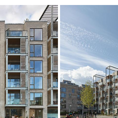
galvaniserte bal
varmebehandlet f
skjermer også beb
bærekraftige og h
første etasje er d
murverk i fasaden
integrere belysni