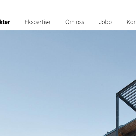
kter
Ekspertise
Om oss
Jobb
Kon