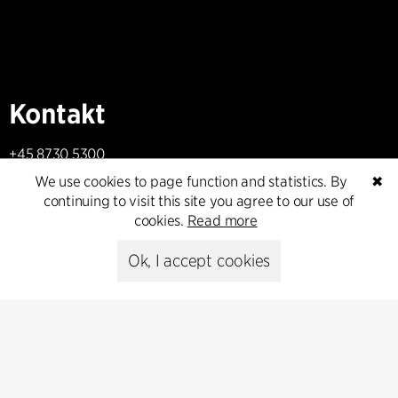
Kontakt
+45 8730 5300
cfmoller@cfmoller.com
We use cookies to page function and statistics. By
✖
continuing to visit this site you agree to our use of
C.F. Møller Danmark A/S
cookies.
Read more
Europaplads 2, 11.
8000 Aarhus C, Danmark
Ok, I accept cookies
Get in touch
Presse