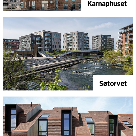
Karnaphuset
Søtorvet