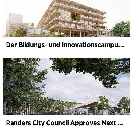
Der Bildungs- und Innovationscampus (BIC) nimmt Gestalt an
Randers City Council Approves Next Phase of Randers Regnskov (Tropical Zoo) Expansion