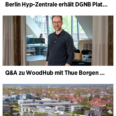
Berlin Hyp-Zentrale erhält DGNB Platin und Diamant für klimafreundliche Architektur auf höchstem Niveau
Q&A zu WoodHub mit Thue Borgen Hasløv