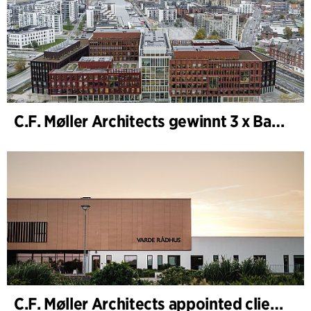
C.F. Møller Architects gewinnt 3 x Bauwerk des Jahres (Årets Byggeri) 2025
C.F. Møller Architects appointed client adviser for the expansion of Varde Town Hall