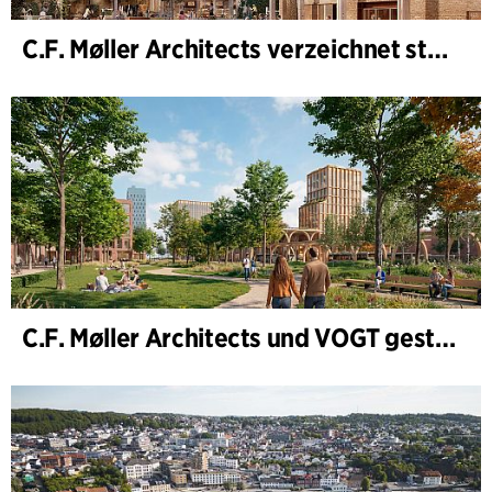
C.F. Møller Architects verzeichnet starkes Ergebnis im Geschäftsjahr 2025
C.F. Møller Architects und VOGT gestalten die Zukunft von Hamburg-Altona