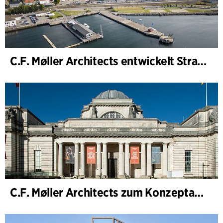
C.F. Møller Architects entwickelt Strategie für „Knutepunkt Larvik und Indre Havn“
C.F. Møller Architects zum Konzeptarchitekten für das National Museum Cardiff ernannt