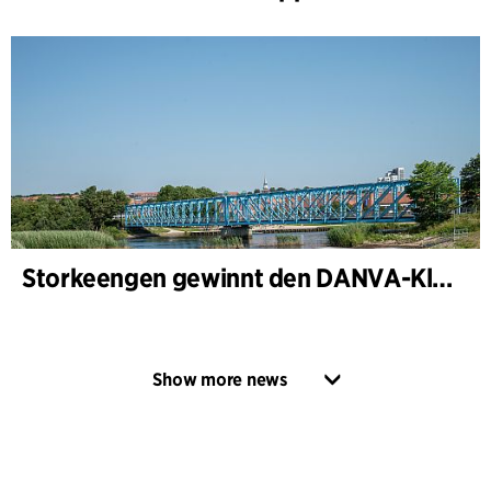
Storkeengen gewinnt den DANVA-Klimapreis 2025 – und baut auf bisherigen Architektur- Auszeichnungen auf
Show more news