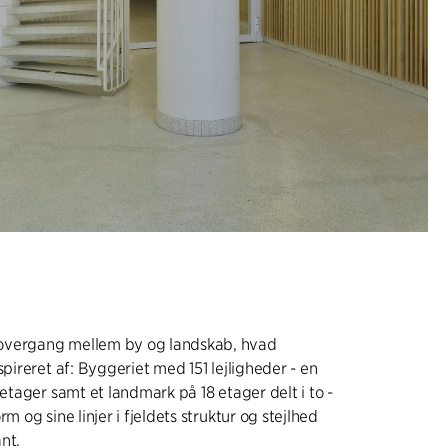
overgang mellem by og landskab, hvad
spireret af: Byggeriet med 151 lejligheder - en
 etager samt et landmark på 18 etager delt i to -
rm og sine linjer i fjeldets struktur og stejlhed
nt.