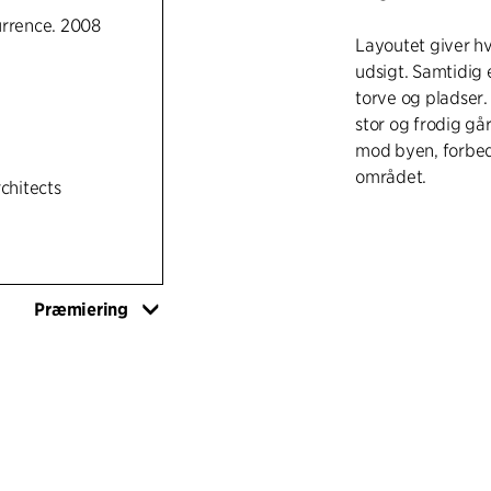
urrence. 2008
Layoutet giver h
udsigt. Samtidig e
torve og pladser.
stor og frodig gå
mod byen, forbedr
området.
rchitects
Tårnet huser de s
rummelige terras
2015) huser to-pl
Præmiering
skulpturelle for
facader giver byg
varierer fra de m