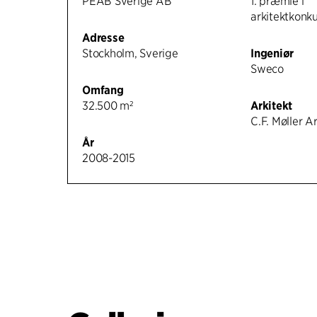
PEAB Sverige AB
1. præmie i
arkitektkonk
Adresse
Stockholm, Sverige
Ingeniør
Sweco
Omfang
32.500 m²
Arkitekt
C.F. Møller A
År
2008-2015