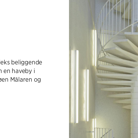
pleks beliggende
 en haveby i
øen Mälaren og