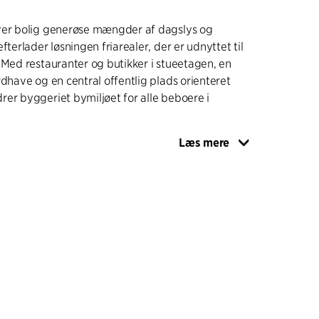
ver bolig generøse mængder af dagslys og
fterlader løsningen friarealer, der er udnyttet til
 Med restauranter og butikker i stueetagen, en
rdhave og en central offentlig plads orienteret
er byggeriet bymiljøet for alle beboere i
Læs mere
tørre lejligheder, med udsyn i flere retninger og
ser, mens den lavere del (som står færdigt medio
ans boliger med balkoner og tagterrasser. De
mer og præfabrikerede hvide polerede terrazzo
geriet et lyst og interessant udseende, som
ange forskellige sigtelinjer fra den omgivende by.