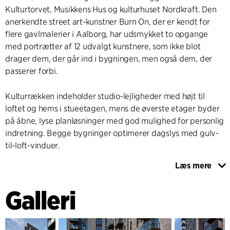
Kulturtorvet, Musikkens Hus og kulturhuset Nordkraft. Den
anerkendte street art-kunstner Burn On, der er kendt for
flere gavlmalerier i Aalborg, har udsmykket to opgange
med portrætter af 12 udvalgt kunstnere, som ikke blot
drager dem, der går ind i bygningen, men også dem, der
passerer forbi.
Kulturrækken indeholder studio-lejligheder med højt til
loftet og hems i stueetagen, mens de øverste etager byder
på åbne, lyse planløsninger med god mulighed for personlig
indretning. Begge bygninger optimerer dagslys med gulv-
til-loft-vinduer.
Læs mere
Boligtårnet afsluttes med tagterrasser, der giver beboerne
eksklusive opholdsmuligheder i højden. Valget af
Galleri
kvalitetsmaterialer går igen i byggeriets indre med
holdbare gulve i tegl og anvendelsen af træ til indvendigt
inventar og beklædning. Det binder byggeriet sammen som