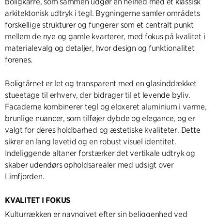
boligkarré, som sammen udgør en helhed med et klassisk
arkitektonisk udtryk i tegl. Bygningerne samler områdets
forskellige strukturer og fungerer som et centralt punkt
mellem de nye og gamle kvarterer, med fokus på kvalitet i
materialevalg og detaljer, hvor design og funktionalitet
forenes.
Boligtårnet er let og transparent med en glasinddækket
stueetage til erhverv, der bidrager til et levende byliv.
Facaderne kombinerer tegl og eloxeret aluminium i varme,
brunlige nuancer, som tilføjer dybde og elegance, og er
valgt for deres holdbarhed og æstetiske kvaliteter. Dette
sikrer en lang levetid og en robust visuel identitet.
Indeliggende altaner forstærker det vertikale udtryk og
skaber udendørs opholdsarealer med udsigt over
Limfjorden.
KVALITET I FOKUS
Kulturrækken er navngivet efter sin beliggenhed ved