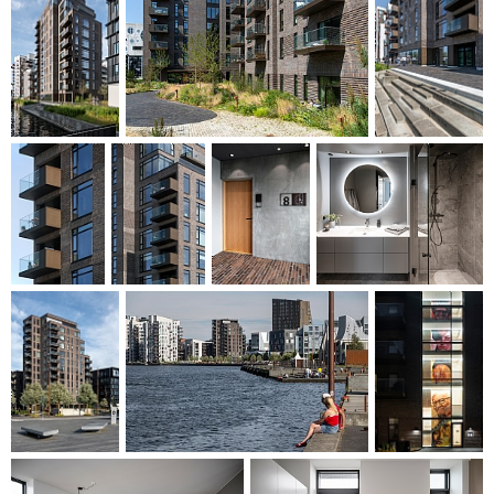
en helhed og skaber et varmt og trygt miljø sammen med
oplevelsen af kvalitet.
Fællesfaciliteterne inkluderer en foyer og adgang til en grøn
fælleshave. Parkeringskælderen med depot- og
cykelopbevaring er udført i varme farver, træ og ovenlys,
som skaber en lys og tryg atmosfære. Aksholm og
Kulturrækken repræsenterer således et boligbyggeri, hvor
kvalitet, fællesskab og æstetik går hånd i hånd og skaber en
levende bydel.