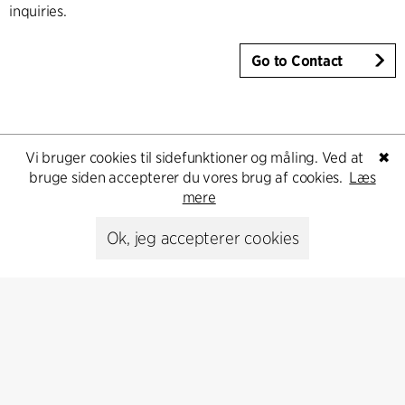
inquiries.
Go to Contact
Vi bruger cookies til sidefunktioner og måling. Ved at
✖
bruge siden accepterer du vores brug af cookies.
Læs
mere
Ok, jeg accepterer cookies
Kontakt
+45 8730 5300
cfmoller@cfmoller.com
C.F. Møller Danmark A/S
Europaplads 2, 11.