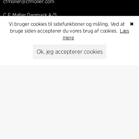
cfmoller@cfmoller.com
C.F. Møller Danmark A/S
Europaplads 2, 11.
Vi bruger cookies til sidefunktioner og måling. Ved at
✖
8000 Aarhus C, Danmark
bruge siden accepterer du vores brug af cookies.
Læs
mere
Kontakt os
Ok, jeg accepterer cookies
Presse
Head of Communications
Peter Sikker Rasmussen
T +45 6193 6857
psr@cfmoller.com
Media library