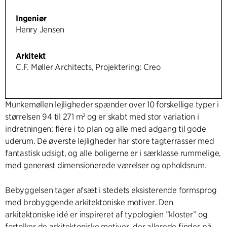
Ingeniør
Henry Jensen
Arkitekt
C.F. Møller Architects, Projektering: Creo
Munkemøllen lejligheder spænder over 10 forskellige typer i
størrelsen 94 til 271 m² og er skabt med stor variation i
indretningen; flere i to plan og alle med adgang til gode
uderum. De øverste lejligheder har store tagterrasser med
fantastisk udsigt, og alle boligerne er i særklasse rummelige,
med generøst dimensionerede værelser og opholdsrum.
Bebyggelsen tager afsæt i stedets eksisterende formsprog
med brobyggende arkitektoniske motiver. Den
arkitektoniske idé er inspireret af typologien ”kloster” og
fortolker de arkitektoniske motiver, der allerede findes på