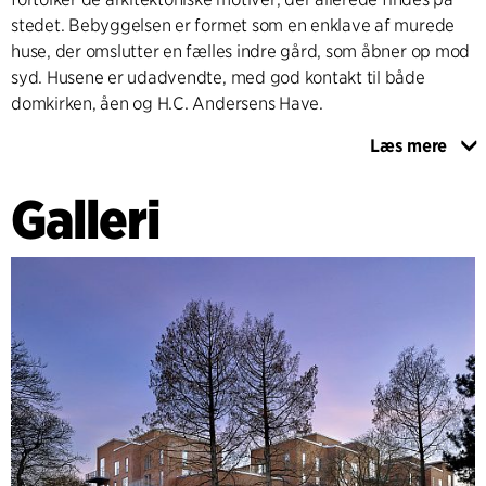
stedet. Bebyggelsen er formet som en enklave af murede
huse, der omslutter en fælles indre gård, som åbner op mod
syd. Husene er udadvendte, med god kontakt til både
domkirken, åen og H.C. Andersens Have.
Læs mere
Klosterbakkens historie kan dateres tilbage til ca. 1874, hvor
Munke Mølles Klædefabrik blev etableret på grunden, der
Galleri
dengang lå som en øde ø i Odense Å. I dag løber åen langs
Klosterbakken og er med til at sætte sit præg på de
naturskønne omgivelser. Projektet revitaliserer byen ved at
ændre grunden, som i dag anvendes som parkeringsplads,
fra et visuelt uinteressant areal til et attraktivt nyt bymiljø.
Bebyggelsen tager hensyn til den unikke lokalitet ved at
skabe en rød tråd imellem det nye og det historiske miljø, og
opføres i røde tegl, som også er det dominerende
facademateriale i de omkringliggende bebyggelser.