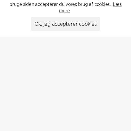
bruge siden accepterer du vores brug af cookies.
Læs
Kontakt os
mere
Ok, jeg accepterer cookies
Presse
Head of Communications
Peter Sikker Rasmussen
T +45 6193 6857
psr@cfmoller.com
Media library
Abonnér
Abonnér på vores nyhedsbrev og få de seneste
arkitekturnyheder