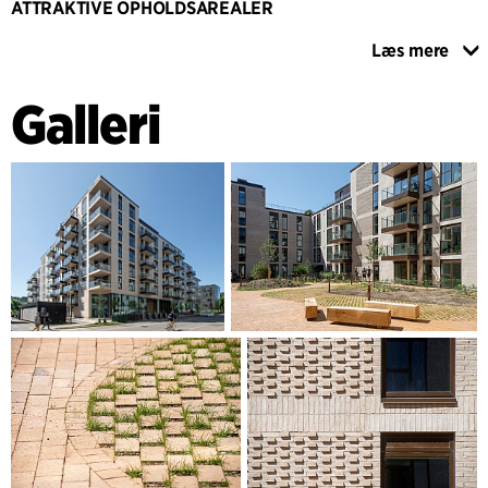
ATTRAKTIVE OPHOLDSAREALER
Alle lejligheder har adgang til uderum med mange
Læs mere
forskellige tilbud af udendørs opholdsarealer, såsom
gårdrum, altaner og fælles og private taghaver.
Galleri
Bebyggelsens gårdrum indrettes som fælles opholdsareal,
mens der langs bebyggelsens gårdfacader er private
terrasser for stueetagens lejligheder. Terrasserne skærmes
med beplantning og hække, som skaber en gradueret
overgang fra det fælles gårdrum til de private
opholdsarealer. Facaden er i tegl og tager udgangspunkt i
en grid-struktur, hvor vinduespartier og altaner er
systematisk placeret. Etageskift er understreget af tegl, der
er vendt om, som giver et skulpturelt udtrykt og
understreger bygningens geometri. Bygningens base
består af butiksarealer, som er med til at skabe liv omkring
bebyggelsen.