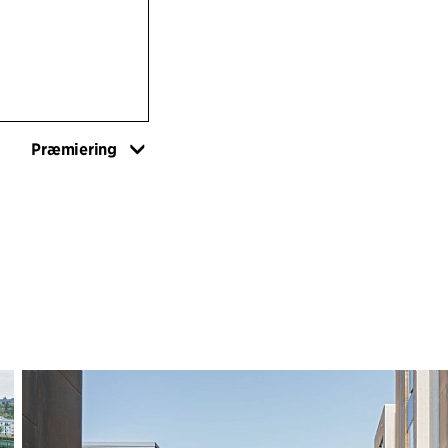
private udeområd
og hele byplanen
beplantningen in
bidrager til proje
materialer og nor
ind i omgivelser
Præmiering
masser af jord gi
økosystemtjenest
måde. Helhedskon
omfatter blandt a
styresystemer, la
Zenhusene er med 
materialer bygget
fremover. Zenhus
byggefirmaet Erik