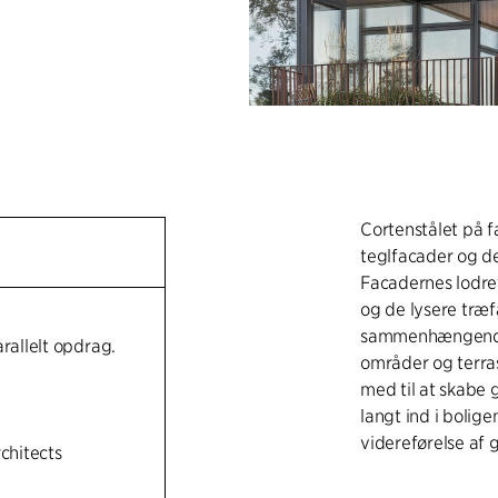
Cortenstålet på 
teglfacader og de
Facadernes lodret
og de lysere træ
sammenhængende 
arallelt opdrag.
områder og terras
med til at skabe
langt ind i boligen
videreførelse af 
rchitects
Langs stien mell