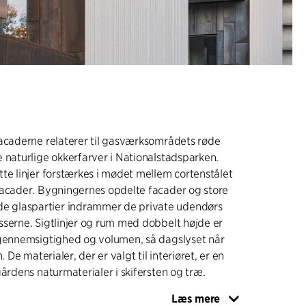
facaderne relaterer til gasværksområdets røde
 naturlige okkerfarver i Nationalstadsparken.
te linjer forstærkes i mødet mellem cortenstålet
facader. Bygningernes opdelte facader og store
glaspartier indrammer de private udendørs
serne. Sigtlinjer og rum med dobbelt højde er
 gennemsigtighed og volumen, så dagslyset når
. De materialer, der er valgt til interiøret, er en
gårdens naturmaterialer i skifersten og træ.
Læs mere
em de to rækker af byrækkehuse er der entréer,