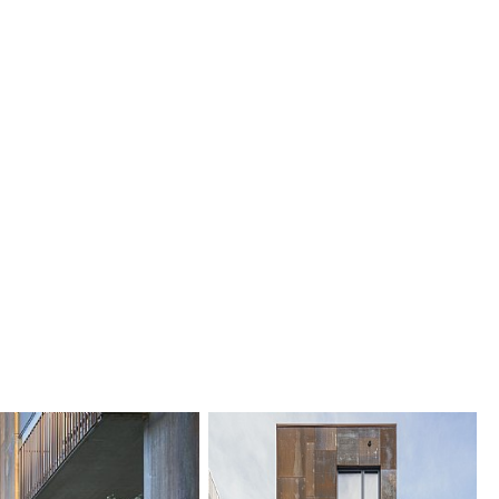
er og den hævede arkade, som giver kvarteret
 nogle sociale værdier. Landskabsarkitekturen og
teragerer med bygningernes arkitektur og
ktets samlede livscyklus. Der er valgt nordiske
disk beplantning, som passer visuelt og naturligt
ne på stedet. Sedumtage og beplantning med
ver plads til biodiversitet og omfattende
er, og der holdes på regnvandet på en naturlig
ceptet for bygningens samlede miljøpåvirkning
ndet solpaneler, miljøvenlige materialer, smarte
destolper, højisolerende materialer osv.
sine fleksible planløsninger og robuste
 til at blive stående i mange generationer
en er udført i nært samarbejde med
 Wallin, C.F. Møller Architects og Ramboll.