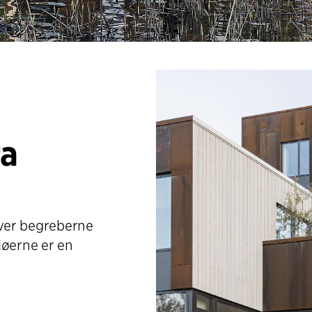
ra
n
er begreberne
jøerne er en