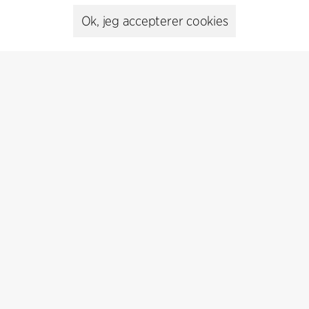
Ok, jeg accepterer cookies
Kontakt
+45 8730 5300
cfmoller@cfmoller.com
C.F. Møller Danmark A/S
Europaplads 2, 11.
8000 Aarhus C, Danmark
Kontakt os