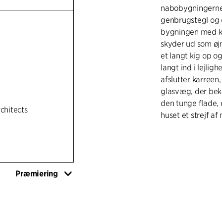
nabobygningernes
genbrugstegl og 
bygningen med kv
skyder ud som øj
et langt kig op o
langt ind i lejli
afslutter karreen
glasvæg, der bek
den tunge flade, 
rchitects
huset et strejf a
Præmiering