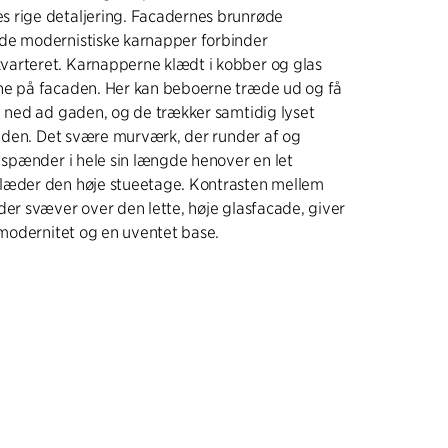
 rige detaljering. Facadernes brunrøde
de modernistiske karnapper forbinder
arteret. Karnapperne klædt i kobber og glas
ne på facaden. Her kan beboerne træde ud og få
g ned ad gaden, og de trækker samtidig lyset
gheden. Det svære murværk, der runder af og
, spænder i hele sin længde henover en let
læder den høje stueetage. Kontrasten mellem
der svæver over den lette, høje glasfacade, giver
f modernitet og en uventet base.