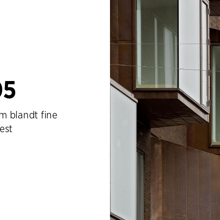
05
m blandt fine
est