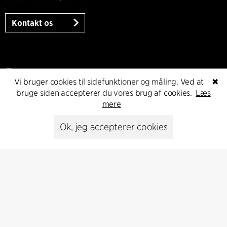
Kontakt os
Presse
Vi bruger cookies til sidefunktioner og måling. Ved at
✖
bruge siden accepterer du vores brug af cookies.
Læs
Head of Communications
mere
Peter Sikker Rasmussen
T +45 6193 6857
Ok, jeg accepterer cookies
psr@cfmoller.com
Media library
Abonnér