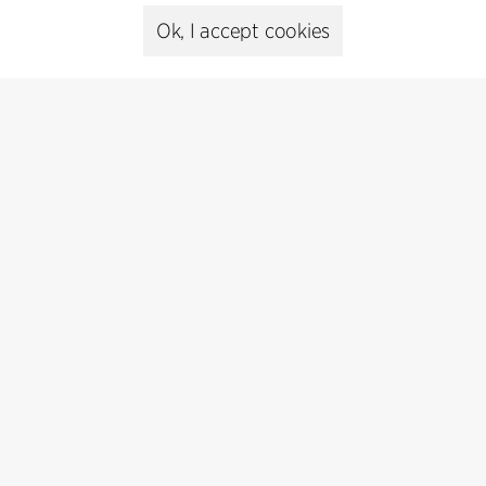
Ok, I accept cookies
Kontakt
+45 8730 5300
cfmoller@cfmoller.com
C.F. Møller Danmark A/S
Europaplads 2, 11.
8000 Aarhus C, Danmark
Get in touch