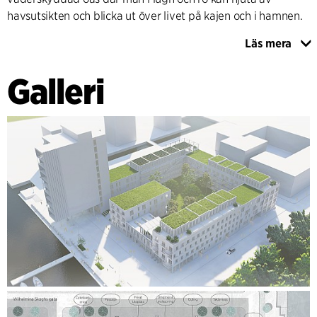
havsutsikten och blicka ut över livet på kajen och i hamnen.
Läs mera
STORT FOKUS PÅ HÅLLBARHET
Ett hållbarhetstänk genomsyrar gestaltningen av kvarterets
Galleri
alla delar med flera miljömärkningar. Byggnadernas
stomme i trä alternativt hybridstomme bekläs med en
träpanel och kompletteras med balkonger i trä. På taken
nyttjas södervända ytor för solcellsteknik. Övriga takytor är
täckta med sedum och på gavlarna letar sig klätterväxter
upp. Det kommer även finnas växthus och
odlingsmöjligheter.