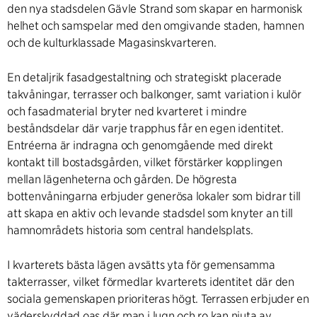
den nya stadsdelen Gävle Strand som skapar en harmonisk
helhet och samspelar med den omgivande staden, hamnen
och de kulturklassade Magasinskvarteren.
En detaljrik fasadgestaltning och strategiskt placerade
takvåningar, terrasser och balkonger, samt variation i kulör
och fasadmaterial bryter ned kvarteret i mindre
beståndsdelar där varje trapphus får en egen identitet.
Entréerna är indragna och genomgående med direkt
kontakt till bostadsgården, vilket förstärker kopplingen
mellan lägenheterna och gården. De högresta
bottenvåningarna erbjuder generösa lokaler som bidrar till
att skapa en aktiv och levande stadsdel som knyter an till
hamnområdets historia som central handelsplats.
I kvarterets bästa lägen avsätts yta för gemensamma
takterrasser, vilket förmedlar kvarterets identitet där den
sociala gemenskapen prioriteras högt. Terrassen erbjuder en
väderskyddad oas där man i lugn och ro kan njuta av