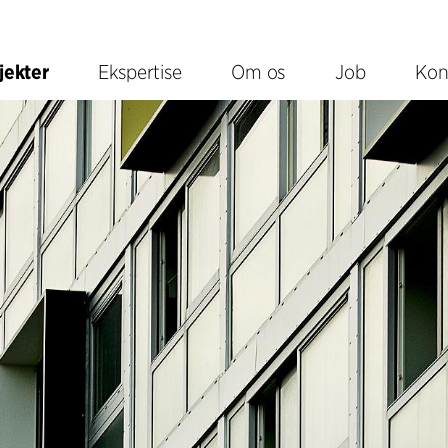
jekter
Ekspertise
Om os
Job
Kon