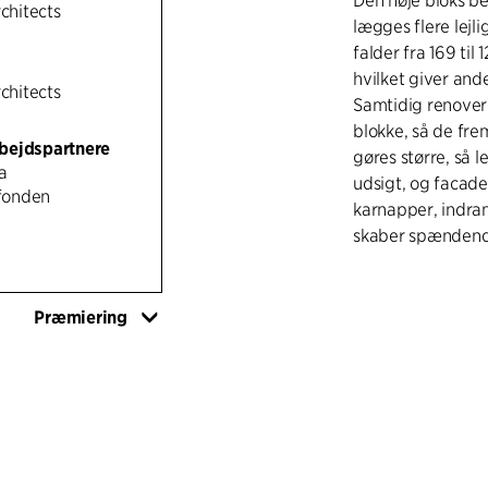
Den høje bloks be
rchitects
lægges flere lejl
falder fra 169 til
hvilket giver an
rchitects
Samtidig renover
blokke, så de fr
bejdspartnere
gøres større, så 
a
udsigt, og facad
fonden
karnapper, indra
skaber spændende
Den høje boligblok
øverste etagers a
Præmiering
skabes særlige ”p
handicapvenlige 
nye beplantninge
bygningernes stu
små haver.