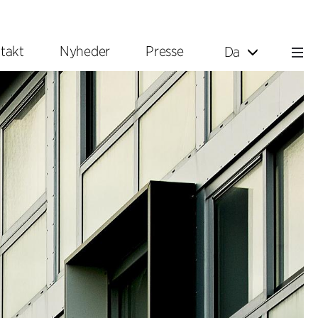
takt
Nyheder
Presse
Da