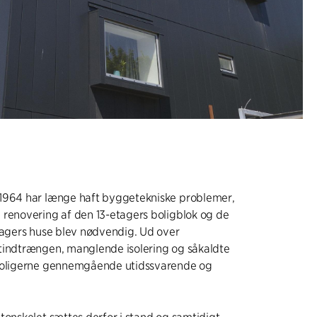
1964 har længe haft byggetekniske problemer,
 renovering af den 13-etagers boligblok og de
tagers huse blev nødvendig. Ud over
tindtrængen, manglende isolering og såkaldte
boligerne gennemgående utidssvarende og