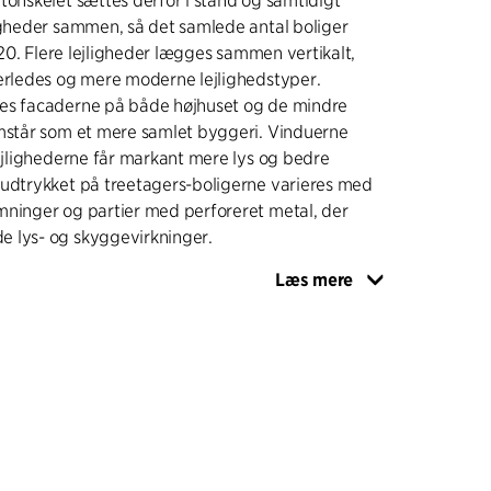
tonskelet sættes derfor i stand og samtidigt
igheder sammen, så det samlede antal boliger
 120. Flere lejligheder lægges sammen vertikalt,
derledes og mere moderne lejlighedstyper.
es facaderne på både højhuset og de mindre
emstår som et mere samlet byggeri. Vinduerne
lejlighederne får markant mere lys og bedre
eudtrykket på treetagers-boligerne varieres med
mninger og partier med perforeret metal, der
 lys- og skyggevirkninger.
Læs mere
 får en mere karakteristisk profil ved at de to
ltaner rager ud over bygningens ene side, så der
enthouse-boliger”, og der etableres flere
boliger. Også udearealerne opgraderes, med
r, aktiviteter og opholdsområder, og
eetager åbnes op med adgang til terrasser og