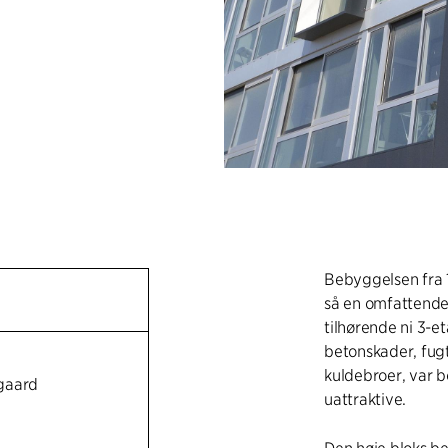
Bebyggelsen fra 
så en omfattende
tilhørende ni 3-e
betonskader, fug
kuldebroer, var 
gaard
uattraktive.