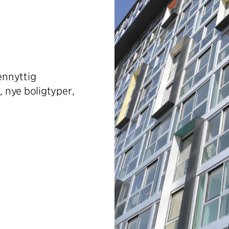
ennyttig
 nye boligtyper,