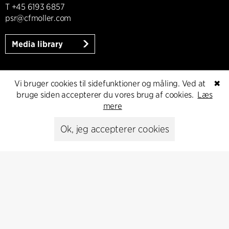
T +45 6193 6857
psr@cfmoller.com
Media library
Vi bruger cookies til sidefunktioner og måling. Ved at
✖
Abonnér
bruge siden accepterer du vores brug af cookies.
Læs
mere
Abonnér på vores nyhedsbrev og få de seneste
Ok, jeg accepterer cookies
arkitekturnyheder
Abonnér