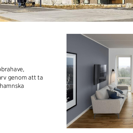
obrahave,
rv genom att ta
enhamnska