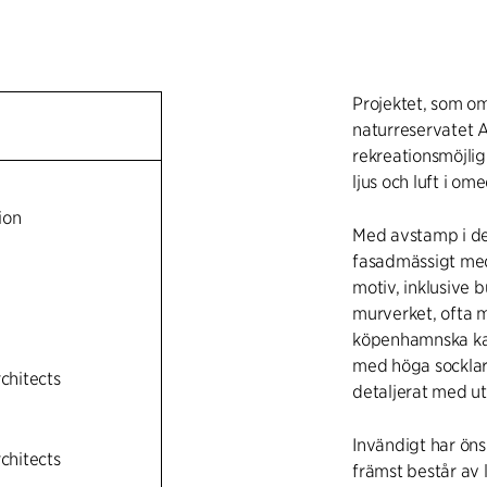
Projektet, som om
naturreservatet 
rekreationsmöjli
ljus och luft i om
ion
Med avstamp i de
fasadmässigt med
motiv, inklusive 
murverket, ofta m
köpenhamnska kar
med höga socklar
rchitects
detaljerat med u
Invändigt har öns
rchitects
främst består av l