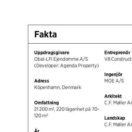
Fakta
Uppdragsgivare
Entreprenör
Obel-LFI Ejendomme A/S
V8 Construct
(Developer: Agenda Property)
Ingenjör
Adress
MOE A/S
Köpenhamn, Denmark
Arkitekt
Omfattning
C.F. Møller A
21 200 m², 220 lägenhet på 70-
120 m²
Landskap
C.F. Møller A
År