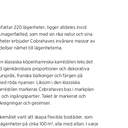
fattar 220 lägenheter, ligger alldeles invid
Amagerfælled, som med sin rika natur och sina
gheter erbjuder Cobrahaves invånare massor av
edelbar närhet till lägenheterna.
n klassiska köpenhamnska karréstilen leks det
 igenkännbara proportioner och dekorativa
burspråk, franska balkonger och färgen på
ed röda nyanser. Liksom i den klassiska
réstilen markeras Cobrahaves bas i markplan
 och ingångspartier. Taket är markerat och
tkragningar och gesimser.
kemålet varit att skapa flexibla bostäder, som
ägenheter på cirka 100 m², alla med altan. I varje