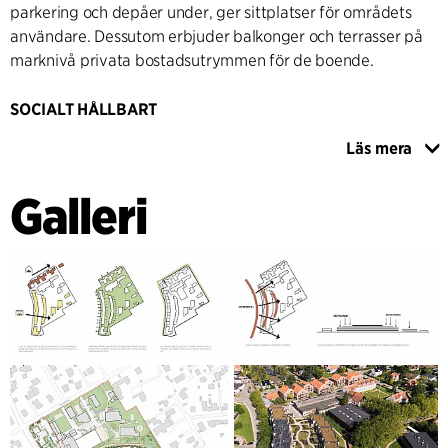
parkering och depåer under, ger sittplatser för områdets
användare. Dessutom erbjuder balkonger och terrasser på
marknivå privata bostadsutrymmen för de boende.
SOCIALT HÅLLBART
Längs Agerbæksvej är enfamiljshusen placerade i vägens
Läs mera
böjda form förskjutna längs vägen. Fasaderna på
lägenheterna och radhusen är byggda i ljust, varmt tegel
Galleri
med mönstrat murverk och trä. Längs Vestre Strandallé har
envåningshusen asymmetriska sadeltak med stora
balkonger. Byggnaderna är uppförda i rött och brunaktigt
tegel, som läggs förskjutet för att skapa en varierad fasad
med små, gröna fickor. Lägenheterna längs Vestre
Strandallé består av små enheter avsedda för ungdom- och
studentbostäder. De återstående bostäderna i området är
stora och ger plats för familjer av varierande storlek. Detta
bidrar till att skapa ett socialt hållbart område med en
variation av olika typer av bostäder och invånare.