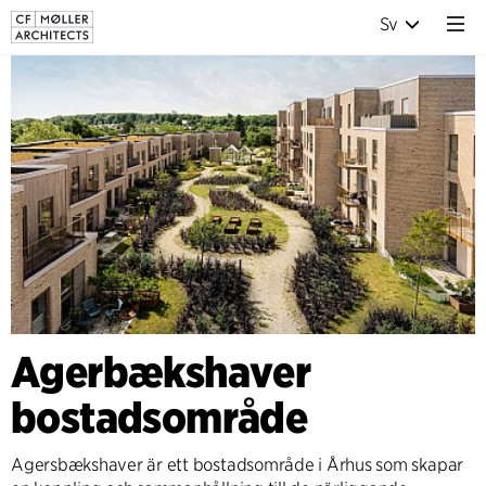
Sv
Agerbækshaver
bostadsområde
Agersbækshaver är ett bostadsområde i Århus som skapar