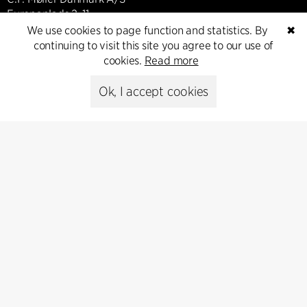
Europaplads 2, 11.
8000 Aarhus C, Danmark
We use cookies to page function and statistics. By
✖
continuing to visit this site you agree to our use of
cookies.
Read more
Get in touch
Ok, I accept cookies
Presse
Head of Communications
Peter Sikker Rasmussen
T +45 6193 6857
psr@cfmoller.com
Media library