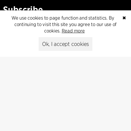
Subscribe
We use cookies to page function and statistics. By
✖
Subscribe to our newsletter and get
continuing to visit this site you agree to our use of
the latest architecture news.
cookies.
Read more
Ok, I accept cookies
Subscribe