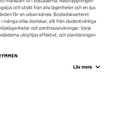
tt märkbart liv i bostäderna. Nedtrappningen
sljus och utsikt från alla lägenheter och en ljus
ården får en urban känsla. Bostadskvarteret
 många olika storlekar, allt från studentvänliga
amiljelägenheter och penthousevåningar. Varje
städerna utnyttjas effektivt, och planlösningen
TRYMMEN
ar tillgång till uteplatser med många olika typer
Läs mera
men, som innergård, balkonger och
rivata takträdgårdar. Husens innergård är
t gemensamt utrymme, medan det längs husens
s privata terrasser för lägenheterna på
Terrasserna är avskärmade med plantering och
par en jämn övergång från den gemensamma
de privata utrymmena. Fasaden är i tegel och
nätsstruktur där fönster och balkonger är
cerade. Våningarna är markerade med tegel som