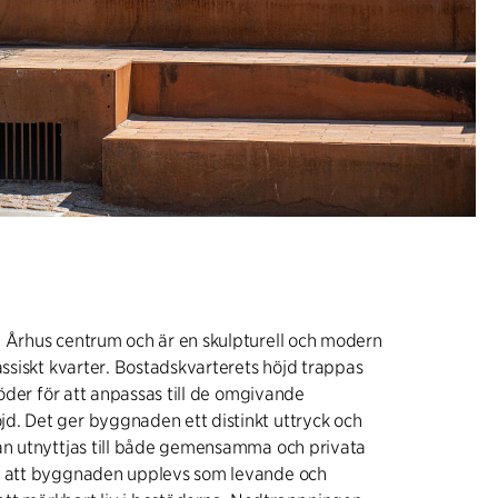
a Århus centrum och är en skulpturell och modern
lassiskt kvarter. Bostadskvarterets höjd trappas
 söder för att anpassas till de omgivande
d. Det ger byggnaden ett distinkt uttryck och
kan utnyttjas till både gemensamma och privata
å att byggnaden upplevs som levande och