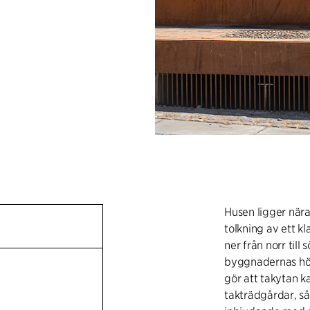
Husen ligger när
tolkning av ett k
ner från norr till
byggnadernas höj
gör att takytan 
takträdgårdar, s