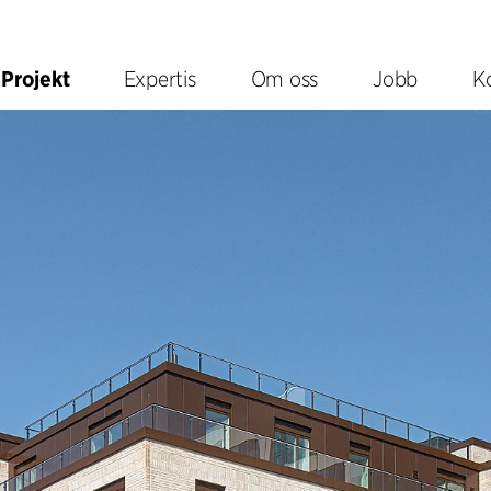
Projekt
Expertis
Om oss
Jobb
K