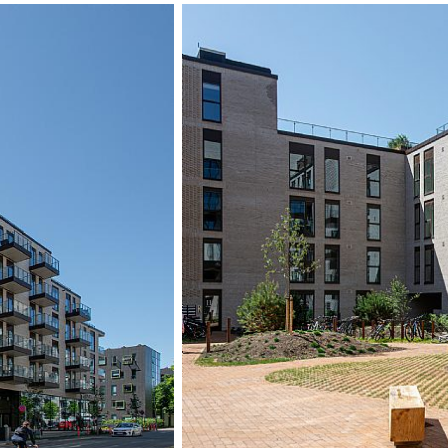
är omvänt, vilket
byggnadens geome
som bidrar till att