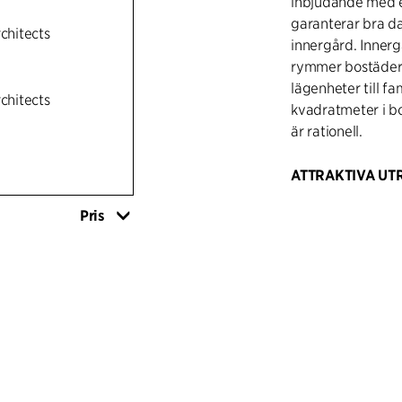
inbjudande med e
garanterar bra dag
rchitects
innergård. Innerg
rymmer bostäder i
lägenheter till f
rchitects
kvadratmeter i bo
är rationell.
ATTRAKTIVA U
Alla lägenheter h
Pris
av utomhusutrym
gemensamma och p
utformad som et
gårdsfasader finn
bottenvåningen. 
häckar, som ska
innergården till 
uppbyggd i en rut
systematiskt pla