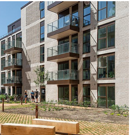
 ger ett skulpturellt intryck och framhäver
tri. I husens bottenvåning finns butikslokaler
 skapa liv i kvarteret.