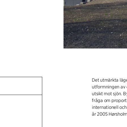
Det utmärkta läge
utformningen av d
utsikt mot sjön. 
fråga om proport
internationell o
år 2005 Hørsho