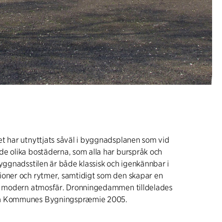
t har utnyttjats såväl i byggnadsplanen som vid
e olika bostäderna, som alla har burspråk och
Byggnadsstilen är både klassisk och igenkännbar i
ioner och rytmer, samtidigt som den skapar en
ch modern atmosfär. Dronningedammen tilldelades
lm Kommunes Bygningspræmie 2005.