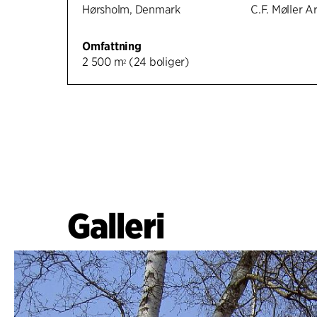
Hørsholm, Denmark
C.F. Møller A
Omfattning
2 500 m
(24 boliger)
2
Galleri