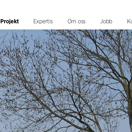
Projekt
Expertis
Om oss
Jobb
K