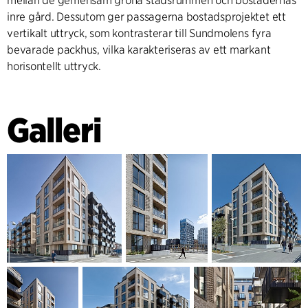
mellan de gemensam gröna stadsrummen och bostädernas
inre gård. Dessutom ger passagerna bostadsprojektet ett
vertikalt uttryck, som kontrasterar till Sundmolens fyra
bevarade packhus, vilka karakteriseras av ett markant
horisontellt uttryck.
Galleri