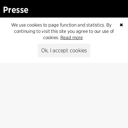
Presse
Head of Communications
We use cookies to page function and statistics. By
✖
Peter Sikker Rasmussen
continuing to visit this site you agree to our use of
T +45 6193 6857
cookies.
Read more
psr@cfmoller.com
Ok, I accept cookies
Media library
Subscribe
Subscribe to our newsletter and get
the latest architecture news.
Subscribe