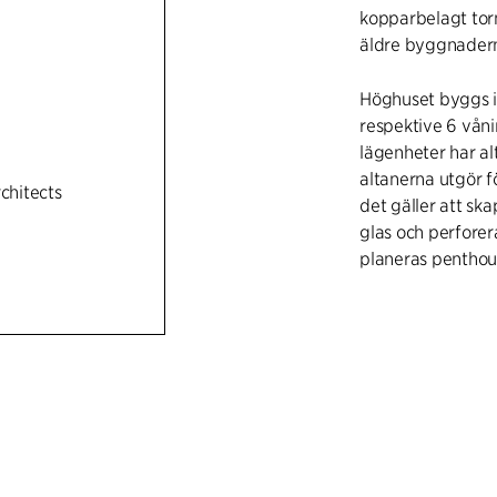
kopparbelagt torn
äldre byggnadern
Höghuset byggs i 
respektive 6 vån
lägenheter har a
altanerna utgör f
rchitects
det gäller att s
glas och perfore
planeras penthou
Det kopparbelagd
och tanken har va
befintliga arkitek