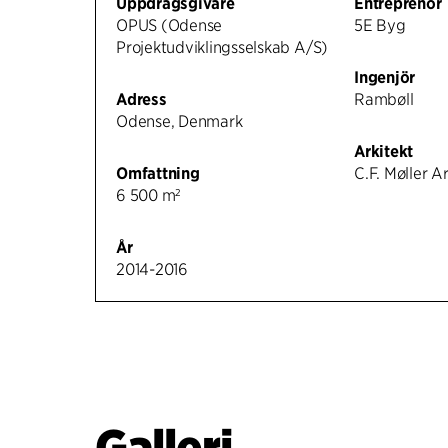
Uppdragsgivare
Entreprenör
OPUS (Odense
5E Byg
Projektudviklingsselskab A/S)
Ingenjör
Adress
Rambøll
Odense, Denmark
Arkitekt
Omfattning
C.F. Møller A
6 500 m²
År
2014-2016
Galleri