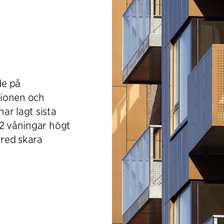
de på
tionen och
ar lagt sista
12 våningar högt
red skara