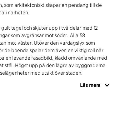
, som arkitektoniskt skapar en pendang till de
a i närheten.
gult tegel och skjuter upp i två delar med 12
ingar som avgränsar mot söder. Alla 58
ltan mot väster. Utöver den vardagslyx som
ör de boende spelar dem även en viktig roll när
kapa en levande fasadbild, klädd omväxlande med
rat stål. Högst upp på den lägre av byggnaderna
selägenheter med utsikt över staden.
Läs mera
a tornet är integrerat i byggnadens ena hörn,
rit att betona höghuset koppling till den
turen på platsen.