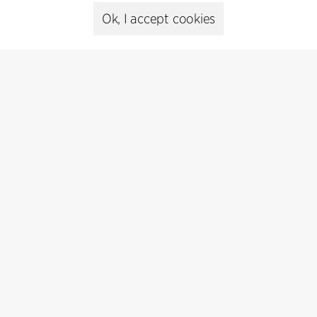
cfmoller@cfmoller.com
Ok, I accept cookies
C.F. Møller Danmark A/S
Europaplads 2, 11.
8000 Aarhus C, Danmark
Get in touch
Presse
Head of Communications
Peter Sikker Rasmussen
T +45 6193 6857
psr@cfmoller.com
Media library