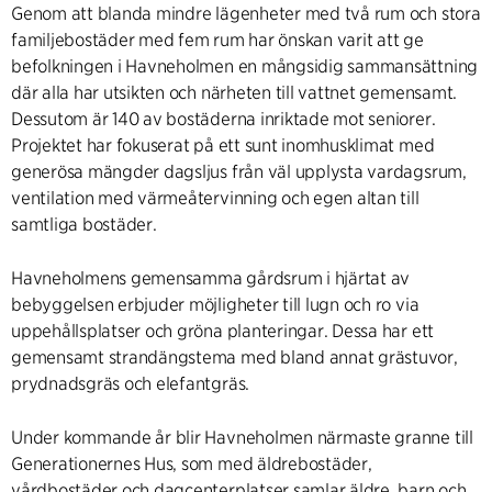
Genom att blanda mindre lägenheter med två rum och stora
familjebostäder med fem rum har önskan varit att ge
befolkningen i Havneholmen en mångsidig sammansättning
där alla har utsikten och närheten till vattnet gemensamt.
Dessutom är 140 av bostäderna inriktade mot seniorer.
Projektet har fokuserat på ett sunt inomhusklimat med
generösa mängder dagsljus från väl upplysta vardagsrum,
ventilation med värmeåtervinning och egen altan till
samtliga bostäder.
Havneholmens gemensamma gårdsrum i hjärtat av
bebyggelsen erbjuder möjligheter till lugn och ro via
uppehållsplatser och gröna planteringar. Dessa har ett
gemensamt strandängstema med bland annat grästuvor,
prydnadsgräs och elefantgräs.
Under kommande år blir Havneholmen närmaste granne till
Generationernes Hus, som med äldrebostäder,
vårdbostäder och dagcenterplatser samlar äldre, barn och