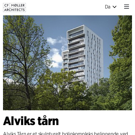
Da
Alviks tårn
Alviks Tårn er et skulpturelt boligkompleks beliggende ved