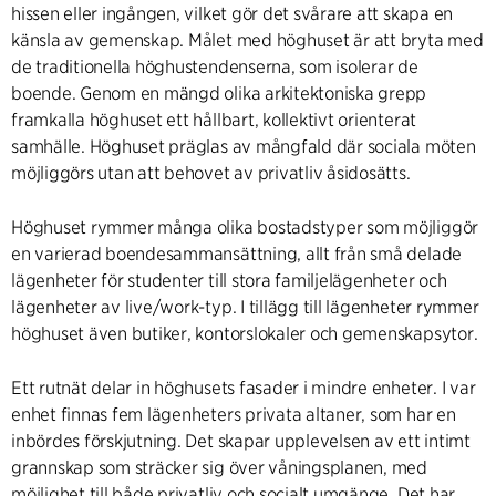
hissen eller ingången, vilket gör det svårare att skapa en
känsla av gemenskap. Målet med höghuset är att bryta med
de traditionella höghustendenserna, som isolerar de
boende. Genom en mängd olika arkitektoniska grepp
framkalla höghuset ett hållbart, kollektivt orienterat
samhälle. Höghuset präglas av mångfald där sociala möten
möjliggörs utan att behovet av privatliv åsidosätts.
Höghuset rymmer många olika bostadstyper som möjliggör
en varierad boendesammansättning, allt från små delade
lägenheter för studenter till stora familjelägenheter och
lägenheter av live/work-typ. I tillägg till lägenheter rymmer
höghuset även butiker, kontorslokaler och gemenskapsytor.
Ett rutnät delar in höghusets fasader i mindre enheter. I var
enhet finnas fem lägenheters privata altaner, som har en
inbördes förskjutning. Det skapar upplevelsen av ett intimt
grannskap som sträcker sig över våningsplanen, med
möjlighet till både privatliv och socialt umgänge. Det har