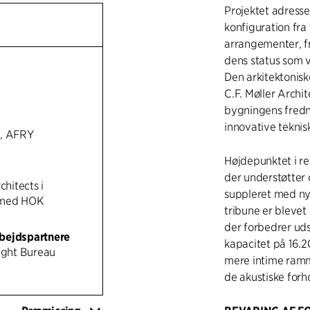
Projektet adress
konfiguration fra
arrangementer, f
dens status som 
Den arkitektonisk
C.F. Møller Archi
bygningens fredn
innovative teknis
l, AFRY
Højdepunktet i ren
der understøtter
chitects i
suppleret med ny
 med HOK
tribune er bleve
der forbedrer ud
bejdspartnere
kapacitet på 16.20
Light Bureau
mere intime ramm
de akustiske forh