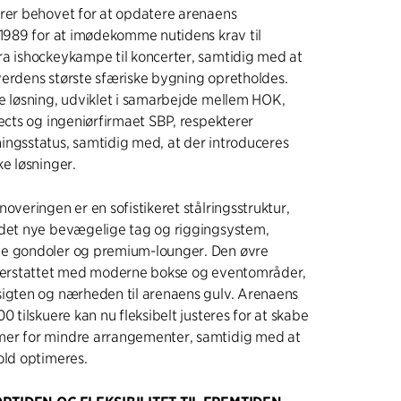
erer behovet for at opdatere arenaens
 1989 for at imødekomme nutidens krav til
ra ishockeykampe til koncerter, samtidig med at
verdens største sfæriske bygning opretholdes.
e løsning, udviklet i samarbejde mellem HOK,
tects og ingeniørfirmaet SBP, respekterer
ingsstatus, samtidig med, at der introduceres
ke løsninger.
overingen er en sofistikeret stålringsstruktur,
 det nye bevægelige tag og riggingsystem,
e gondoler og premium-lounger. Den øvre
t erstattet med moderne bokse og eventområder,
sigten og nærheden til arenaens gulv. Arenaens
0 tilskuere kan nu fleksibelt justeres for at skabe
er for mindre arrangementer, samtidig med at
old optimeres.