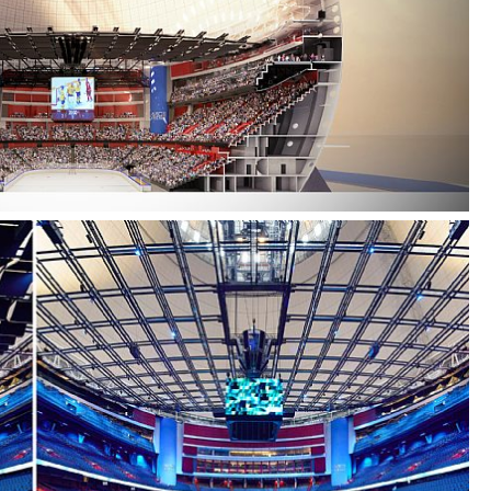
ningsfuldt arkitektonisk vartegn, mens det
ige generationer. Den renoverede arena vil
tjene som en vigtig kulturel katalysator for
e et rum, der fremmer fællesskaber gennem
 ved sports- og underholdningsbegivenheder.