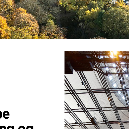
be
ing og