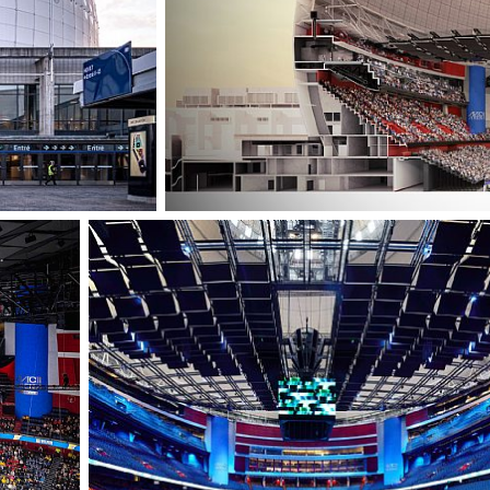
forbedre et betyd
tilpasses fremtid
fortsætte med at 
Stockholm og vær
delte oplevelser