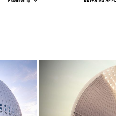
Præmiering
BEVARING AF FO
Materialevalget e
oprindelige struk
med strategisk in
bygningskomponen
box"-atmosfære,
begivenhederne i
mellem nye og ek
sammenhæng opre
geometriske forme
kontrast til skarp
Renoveringen inkl
det bevægelige 
inden for designt
unikke sfæriske r
hidtil uset fleksi
Projektet udvise