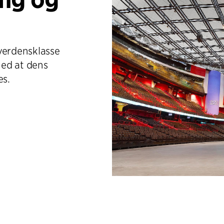
verdensklasse
med at dens
es.