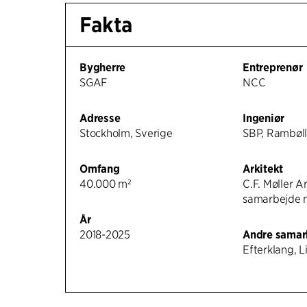
Fakta
Bygherre
Entreprenør
SGAF
NCC
Adresse
Ingeniør
Stockholm, Sverige
SBP, Rambøl
Omfang
Arkitekt
40.000 m²
C.F. Møller Ar
samarbejde
År
2018-2025
Andre samar
Efterklang, 