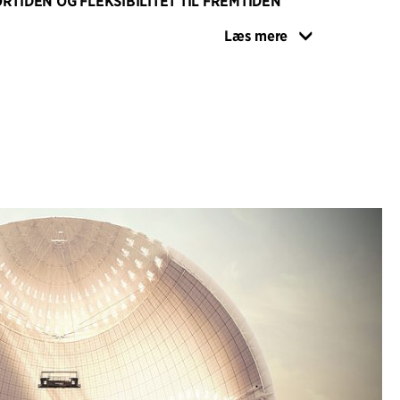
RTIDEN OG FLEKSIBILITET TIL FREMTIDEN
r nøje overvejet for at harmonisere med den
Læs mere
tur. Den eksisterende farvepalet er bibeholdt,
troduktion af sorte elementer i nye
ter og siddepladser for at skabe en "black
 der fokuserer opmærksomheden på
 arenaen. Denne tilgang skaber en klar skelnen
sisterende elementer, mens den arkitektoniske
tholdes gennem samspillet mellem
r—den oprindelige kugle, trekant og cylinder i
e nye loftselementer.
uderer betydelige tekniske innovationer, især i
tagsystem, som repræsenterer et gennembrud
eknologi for arenaer. Denne løsning bevarer den
umlige oplevelse, samtidig med at den giver en
bilitet i arrangementskonfigurationen.
r kulturel bæredygtighed ved at bevare og