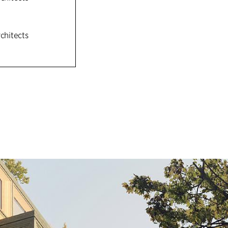
Utmed Gårdsvägen
för service och h
på cyklisternas vi
rchitects
Trafikens hastigh
plats för grönsk
har ett varierat u
Samtidigt finns
uppglasade socke
naturligt ljus, t
byggnaderna.
Kvartersstrukture
mellan Kolonnväge
såsom infarter ti
kallade Trapptor
inslag av grönska 
stanna upp till o
området.