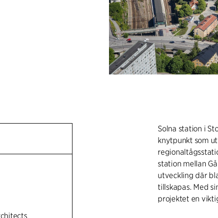
Solna station i St
knytpunkt som u
regionaltågsstati
station mellan G
utveckling där b
tillskapas. Med si
projektet en vikt
rchitects