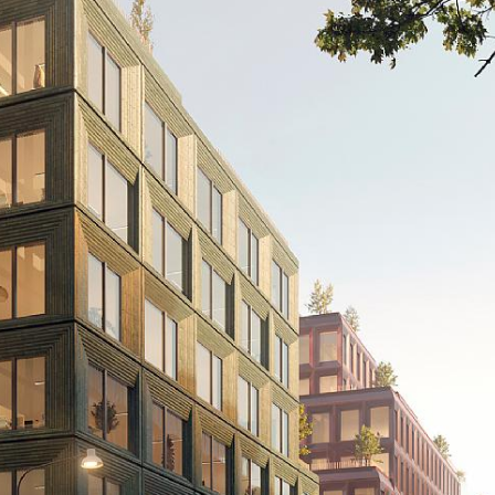
HÅLLBAR OCH G
För att möta fram
detaljplanen anp
Planens hållbarh
skyfallshantering
regnvatten, vilke
Transporter till 
och hållbart logi
samordnas. Trans
resulterar i ett 