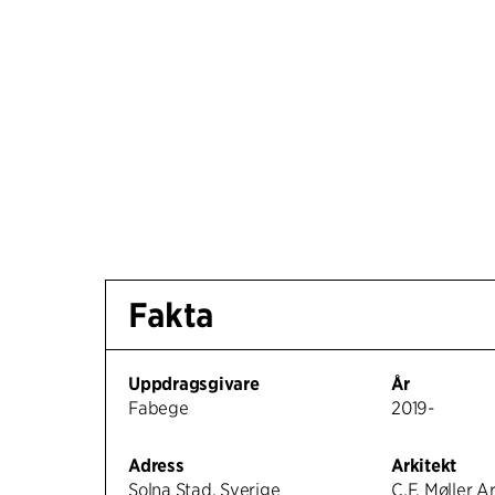
Fakta
Uppdragsgivare
År
Fabege
2019-
Adress
Arkitekt
Solna Stad, Sverige
C.F. Møller A