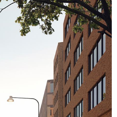
RÖN STADSMILJÖ
tidens krav på en hållbar stadsmiljö är
assad till trästomme för samtliga byggnader.
etsmål kännetecknas av ett avancerat system för
 och ambitiösa planer för återanvändning av
t minskar vattenförbruk inne i byggnaderna.
och från området minskas genom ett innovativt
stiknät där leveranser och avfallshantering
port sker endast med mindre elfordon, vilket
renare och tryggare område med människor i fokus.