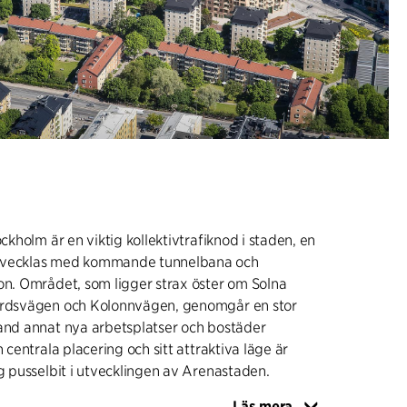
ockholm är en viktig kollektivtrafiknod i staden, en
tvecklas med kommande tunnelbana och
on. Området, som ligger strax öster om Solna
årdsvägen och Kolonnvägen, genomgår en stor
land annat nya arbetsplatser och bostäder
n centrala placering och sitt attraktiva läge är
ig pusselbit i utvecklingen av Arenastaden.
Läs mera