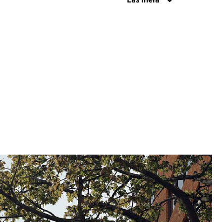
 skapas liv och stadsmässighet genom lokaler
andel i bottenvåningarna. Gatumiljön är gestaltad
llkor och blir Solnas första så kallade cykelgata.
et sänks genom att smala av körbanor, vilket ger
a och breda gångbanor. De fyra nya byggnaderna
ttryck i fasad genom material, kulör och struktur.
 återkommande element såsom den höga,
lvåningen samt terrasseringen som släpper ned
illsammans med generösa takterrasser som formar
n definieras av gränder vilka skapar förbindelser
n och Gårdsvägen och ger plats till funktioner
ll garage, avfallshantering och utrymning. Det så
get kännetecknas av en stor generös trappa med
och integrerade sittplatser. Torget är en plats att
ch förbättrar rörelsen från Solna station genom