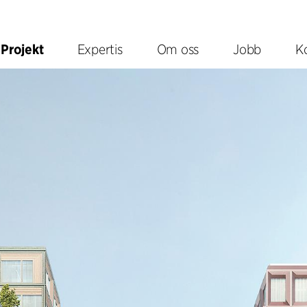
Projekt
Expertis
Om oss
Jobb
K