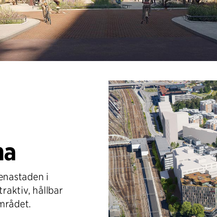
na
renastaden i
traktiv, hållbar
mrådet.