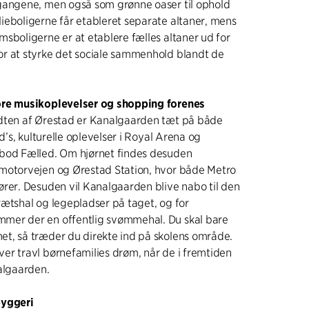
gangene, men også som grønne oaser til ophold
eboligerne får etableret separate altaner, mens
sboligerne er at etablere fælles altaner ud for
r at styrke det sociale sammenhold blandt de
ore musikoplevelser og shopping forenes
dten af Ørestad er Kanalgaarden tæt på både
ld’s, kulturelle oplevelser i Royal Arena og
bod Fælled. Om hjørnet findes desuden
motorvejen og Ørestad Station, hvor både Metro
rer. Desuden vil Kanalgaarden blive nabo til den
ætshal og legepladser på taget, og for
er der en offentlig svømmehal. Du skal bare
t, så træder du direkte ind på skolens område.
er travl børnefamilies drøm, når de i fremtiden
algaarden.
byggeri