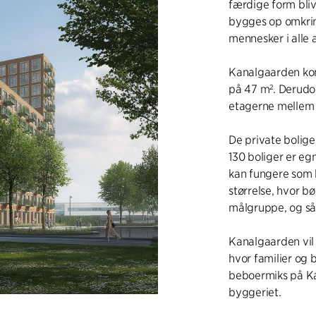
færdige form bliv
bygges op omkring
mennesker i alle 
Kanalgaarden kom
på 47 m². Derudo
etagerne mellem d
De private bolige
130 boliger er e
kan fungere som bo
størrelse, hvor b
målgruppe, og så 
Kanalgaarden vil
hvor familier og
beboermiks på Kan
byggeriet.