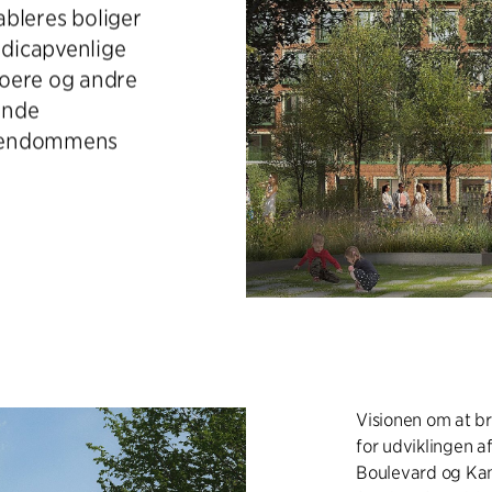
ableres boliger
ndicapvenlige
boere og andre
ende
 ejendommens
Visionen om at br
for udviklingen a
Boulevard og Kan