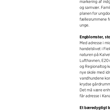
markering af ind
og samvær. Famili
planen for ungdom
fællesrummene fo
unge.
Engblomster, st
Med adresse i mi
handelslivet i Fie
naturen på Kalve
Lufthavnen, E20 
og Regionaltog kø
nye skole med idr
vandhundene komm
krydse gårdrumme
Det må være enhv
får adresse i Kan
Et bæredygtigt 