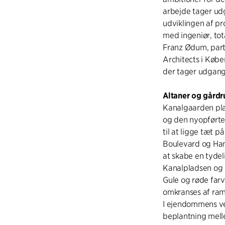
arbejde tager udg
udviklingen af p
med ingeniør, tot
Franz Ødum, partn
Architects i Købe
der tager udgang
Altaner og gårdr
Kanalgaarden pla
og den nyopførte
til at ligge tæt p
Boulevard og Han
at skabe en tydel
Kanalpladsen og 
Gule og røde far
omkranses af ramm
I ejendommens ve
beplantning mell