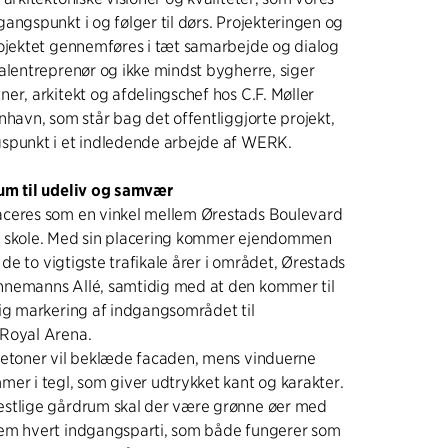
angspunkt i og følger til dørs. Projekteringen og
rojektet gennemføres i tæt samarbejde og dialog
alentreprenør og ikke mindst bygherre, siger
er, arkitekt og afdelingschef hos C.F. Møller
nhavn, som står bag det offentliggjorte projekt,
spunkt i et indledende arbejde af WERK.
um til udeliv og samvær
ceres som en vinkel mellem Ørestads Boulevard
 skole. Med sin placering kommer ejendommen
å de to vigtigste trafikale årer i området, Ørestads
nemanns Allé, samtidig med at den kommer til
ig markering af indgangsområdet til
Royal Arena.
vetoner vil beklæde facaden, mens vinduerne
er i tegl, som giver udtrykket kant og karakter.
stlige gårdrum skal der være grønne øer med
em hvert indgangsparti, som både fungerer som