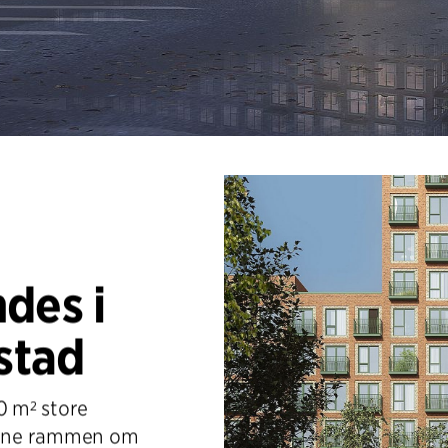
des i
estad
0 m² store
anne rammen om