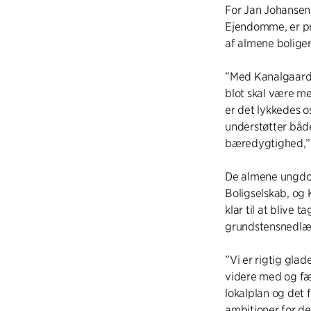
For Jan Johansen,
Ejendomme, er pro
af almene boliger
”Med Kanalgaarde
blot skal være me
er det lykkedes o
understøtter båd
bæredygtighed,” 
De almene ungdom
Boligselskab, og
klar til at blive 
grundstensnedlæ
”Vi er rigtig gla
videre med og fæ
lokalplan og det 
ambitioner for de