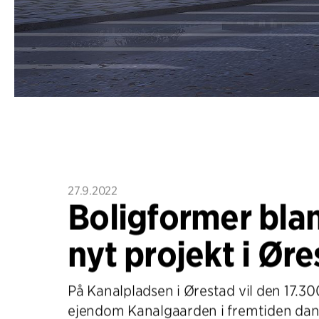
27.9.2022
Boligformer blan
nyt projekt i Ør
På Kanalpladsen i Ørestad vil den 17.30
ejendom Kanalgaarden i fremtiden d