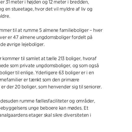
er 31 meter i højden og 12 meter i bredden,
 en stueetage, hvor det vil myldre af liv og
aldre.
mer til at rumme 5 almene familieboliger – hver
ver er 47 almene ungdomsboliger fordelt på
e øvrige lejeboliger.
r kommer til samlet at tælle 213 boliger, hvoraf
gnede som private ungdomsboliger, og som også
liger til enlige. Yderligere 63 boliger er i en
ørnefamilier er tænkt som den primære
er der 20 boliger, som henvender sig til seniorer.
 desuden rumme fællesfaciliteter og områder,
 bebyggelsens unge beboere kan mødes. Et
algaardens etager skal sikre diversiteten i