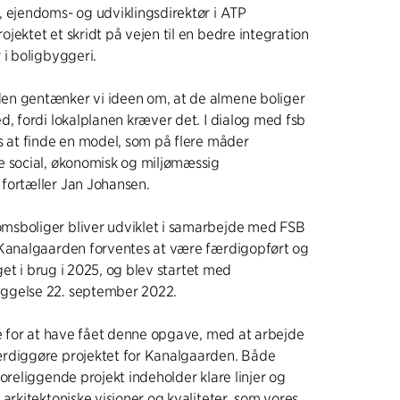
 ejendoms- og udviklingsdirektør i ATP
jektet et skridt på vejen til en bedre integration
 i boligbyggeri.
n gentænker vi ideen om, at de almene boliger
d, fordi lokalplanen kræver det. I dialog med fsb
s at finde en model, som på flere måder
e social, økonomisk og miljømæssig
fortæller Jan Johansen.
sboliger bliver udviklet i samarbejde med FSB
 Kanalgaarden forventes at være færdigopført og
taget i brug i 2025, og blev startet med
ggelse 22. september 2022.
de for at have fået denne opgave, med at arbejde
rdiggøre projektet for Kanalgaarden. Både
foreliggende projekt indeholder klare linjer og
 arkitektoniske visioner og kvaliteter, som vores