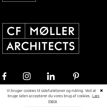
Vi bruger cookies til sidefunktioner og måling. Ved at
✖
Cookie policy
Dataetisk politik
Privacy policy
bruge siden accepterer du vores brug af cookies.
Læs
mere
Whistleblower