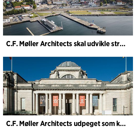
C.F. Møller Architects skal udvikle strategien for ”Knutepunkt Larvik og indre havn”
C.F. Møller Architects udpeget som konceptarkitekt for udviklingen af National Museum Cardiff