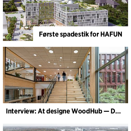
Første spadestik for HAFUN
Interview: At designe WoodHub — Danmarks største træbyggeri