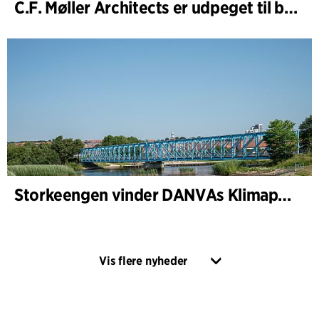
C.F. Møller Architects er udpeget til bygherrerådgiver i udvidelsen af Varde Rådhus
Storkeengen vinder DANVAs Klimapris 2025 – og bygger videre på tidligere arkitekturanerkendelse
Vis flere nyheder