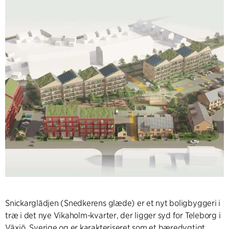
Snickarglädjen (Snedkerens glæde) er et nyt boligbyggeri i
træ i det nye Vikaholm-kvarter, der ligger syd for Teleborg i
Växjö, Sverige og er karakteriseret som et bæredygtigt