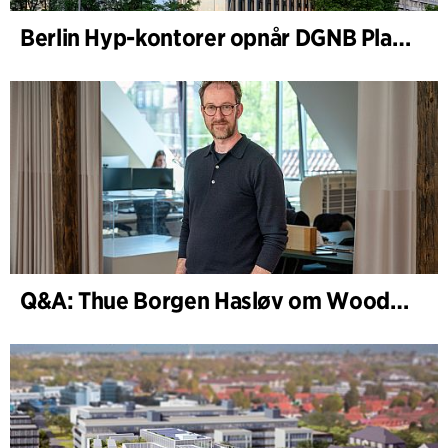
Berlin Hyp-kontorer opnår DGNB Platin og Diamant for klimavenlig arkitektur i høj kvalitet
Q&A: Thue Borgen Hasløv om WoodHub