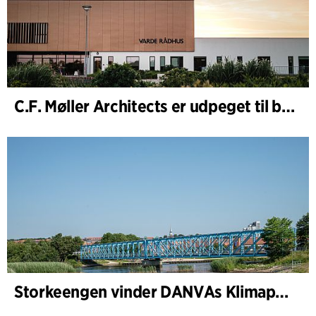
C.F. Møller Architects er udpeget til bygherrerådgiver i udvidelsen af Varde Rådhus
Storkeengen vinder DANVAs Klimapris 2025 – og bygger videre på tidligere arkitekturanerkendelse