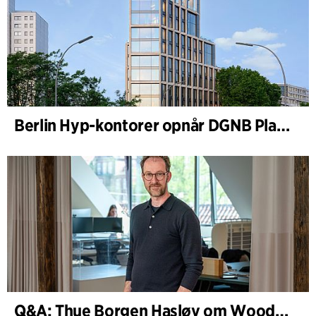
Berlin Hyp-kontorer opnår DGNB Platin og Diamant for klimavenlig arkitektur i høj kvalitet
Q&A: Thue Borgen Hasløv om WoodHub