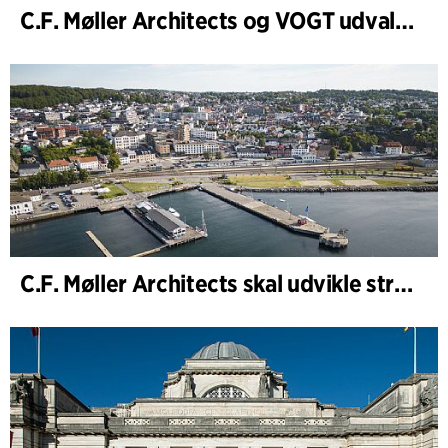
C.F. Møller Architects og VOGT udvalgt til at forme fremtidens Hamburg-Altona
C.F. Møller Architects skal udvikle strategien for ”Knutepunkt Larvik og indre havn”