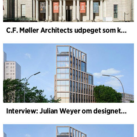
C.F. Møller Architects udpeget som konceptarkitekt for udviklingen af National Museum Cardiff
Interview: Julian Weyer om designet af B-One