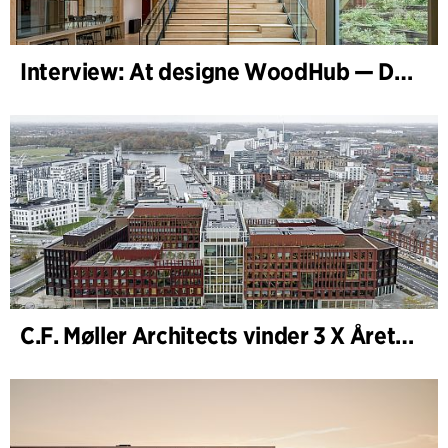
Interview: At designe WoodHub — Danmarks største træbyggeri
C.F. Møller Architects vinder 3 X Årets Byggeri 2025