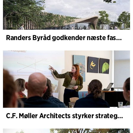
Randers Byråd godkender næste fase af udvidelsen af Randers Regnskov
C.F. Møller Architects styrker strategisk rådgivning i de tidlige faser