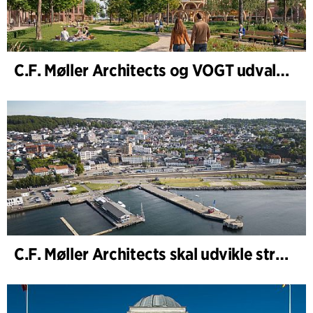
C.F. Møller Architects og VOGT udvalgt til at forme fremtidens Hamburg-Altona
C.F. Møller Architects skal udvikle strategien for ”Knutepunkt Larvik og indre havn”