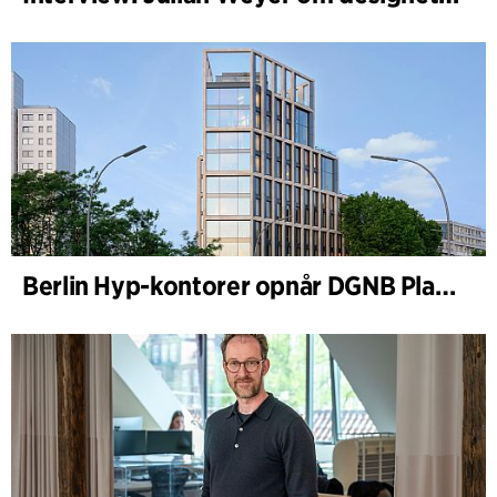
Berlin Hyp-kontorer opnår DGNB Platin og Diamant for klimavenlig arkitektur i høj kvalitet