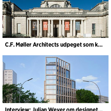
C.F. Møller Architects udpeget som konceptarkitekt for udviklingen af National Museum Cardiff
Interview: Julian Weyer om designet af B-One