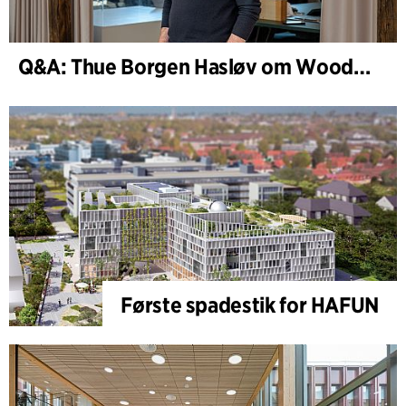
Q&A: Thue Borgen Hasløv om WoodHub
Første spadestik for HAFUN