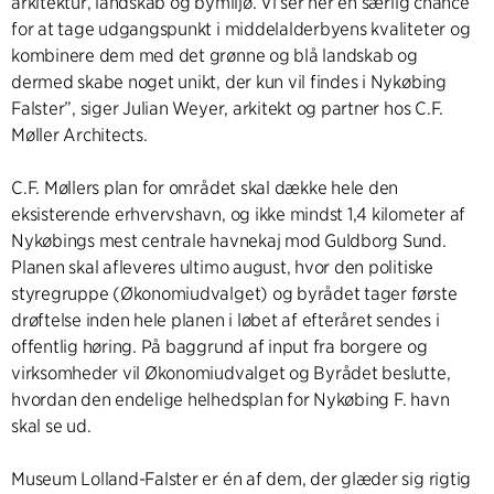
arkitektur, landskab og bymiljø. Vi ser her en særlig chance
for at tage udgangspunkt i middelalderbyens kvaliteter og
kombinere dem med det grønne og blå landskab og
dermed skabe noget unikt, der kun vil findes i Nykøbing
Falster”, siger Julian Weyer, arkitekt og partner hos C.F.
Møller Architects.
C.F. Møllers plan for området skal dække hele den
eksisterende erhvervshavn, og ikke mindst 1,4 kilometer af
Nykøbings mest centrale havnekaj mod Guldborg Sund.
Planen skal afleveres ultimo august, hvor den politiske
styregruppe (Økonomiudvalget) og byrådet tager første
drøftelse inden hele planen i løbet af efteråret sendes i
offentlig høring. På baggrund af input fra borgere og
virksomheder vil Økonomiudvalget og Byrådet beslutte,
hvordan den endelige helhedsplan for Nykøbing F. havn
skal se ud.
Museum Lolland-Falster er én af dem, der glæder sig rigtig