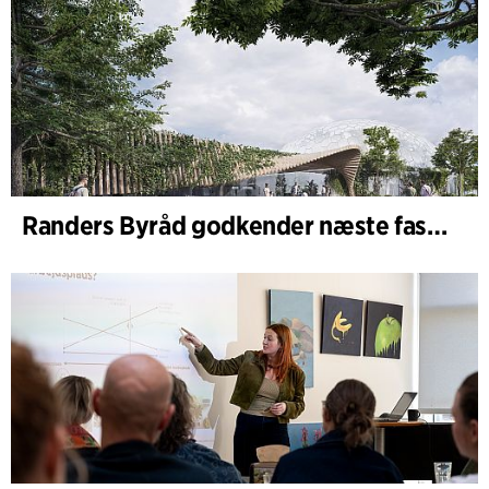
Randers Byråd godkender næste fase af udvidelsen af Randers Regnskov