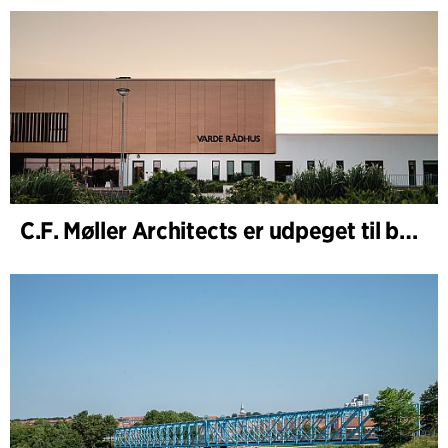
C.F. Møller Architects er udpeget til bygherrerådgiver i udvidelsen af Varde Rådhus