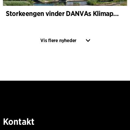
Storkeengen vinder DANVAs Klimapris 2025 – og bygger videre på tidligere arkitekturanerkendelse
Vis flere nyheder
Kontakt