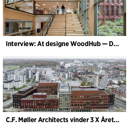
Interview: At designe WoodHub — Danmarks største træbyggeri
C.F. Møller Architects vinder 3 X Årets Byggeri 2025