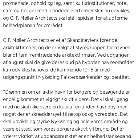
promenade, ophold og leg, samt kulturinstitutioner, hotel,
café og boliger med blandede ejerformer skal nu udvikles,
og C. F. Møller Architects skal stå i spidsen for at udforme
helhedsplanen for området.
C.F. Møller Architects er et af Skandinaviens førende
arkitektfirmaer, og de er valgt af styregruppen for havnen
blandt fem fremtrædende arkitektfirmaer. Ved udgangen
af august skal de give deres bud på hvordan havneområdet
kan udvikles henover de kommende 10-15 år med
udgangspunkt i Nykøbing Falsters særkender og identitet.
”Drømmen om en aktiv havn for borgere og besøgende er
endelig kommet et vigtigt skridt videre. Det vi skal i gang
med nu skal ikke være en kopi af en anden havneby, men
noget der er skræddersyet til netop os og vores sted. Det
skal udvikle og styrke Nykøbing og hele vores område og
være et sted, som vores borgere aktivt vil bruge. Det er
yderst vigtigt, at udgangspunktet er en helhedstankegang,