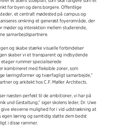
liver et åbent stueplan, som skal fungere som et
nkt for byen og dens borgere. Offentlige
steder, et centralt mødested på campus og
niseres omkring et generøst foyerområde, der
or møder og interaktion mellem studerende,
ne samarbejdspartnere.
gen og skabe stærke visuelle forbindelser
en skaber vi et transparent og indbydende
e etager rummer specialiserede
r kombineret med fleksible zoner, som
lige læringsformer og tværfagligt samarbejde,”
artner og arkitekt hos C.F. Møller Architects.
er næsten perfekt til de ambitioner, vi har på
nik und Gestaltung,” siger skolens leder, Dr. Uwe
 give eleverne mulighed for i vid udstrækning at
s egen læring og samtidig støtte dem bedst
ligt i disse rammer.