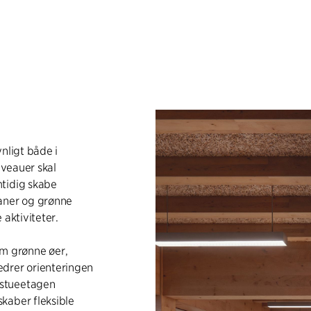
nligt både i
iveauer skal
mtidig skabe
taner og grønne
 aktiviteter.
m grønne øer,
edrer orienteringen
 stueetagen
kaber fleksible