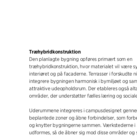
Træhybridkonstruktion
Den planlagte bygning opføres primært som en
træhybridkonstruktion, hvor materialet vil være sy
interiøret og på facaderne. Terrasser i forskudte n
integrere bygningen harmonisk i bymiljøet og sa
attraktive udeopholdsrum. Der etableres også al
områder, der understøtter fælles læring og sociale
Uderummene integreres i campusdesignet genne
beplantede zoner og åbne forbindelser, som forb
og knytter bygningerne sammen. Værkstederne i
udformes, så de åbner sig mod disse områder og s