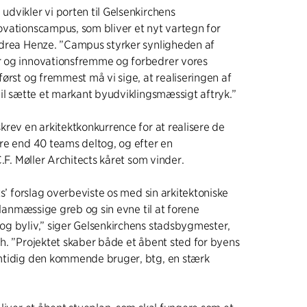
dvikler vi porten til Gelsenkirchens
vationscampus, som bliver et nyt vartegn for
ndrea Henze. ”Campus styrker synligheden af
 og innovationsfremme og forbedrer vores
ørst og fremmest må vi sige, at realiseringen af
vil sætte et markant byudviklingsmæssigt aftryk.”
krev en arkitektkonkurrence for at realisere de
re end 40 teams deltog, og efter en
C.F. Møller Architects kåret som vinder.
ts’ forslag overbeviste os med sin arkitektoniske
yplanmæssige greb og sin evne til at forene
g byliv,” siger Gelsenkirchens stadsbygmester,
h. ”Projektet skaber både et åbent sted for byens
mtidig den kommende bruger, btg, en stærk