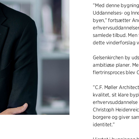
”Med denne bygning u
Uddannelses- og Inno
byen,” fortsætter A
erhvervsuddannelser
samlede tilbud. Men f
dette vinderforslag 
Gelsenkirchen by uds
ambitiøse planer. Me
flertrinsproces blev 
”C.F. Møller Architec
kvalitet, sit klare b
erhvervsuddannelse o
Christoph Heidenreic
borgere og giver sa
identitet.”