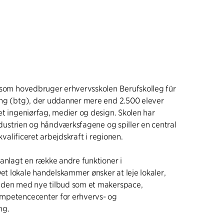
 som hovedbruger erhvervsskolen Berufskolleg für
ng (btg), der uddanner mere end 2.500 elever
et ingeniørfag, medier og design. Skolen har
industrien og håndværksfagene og spiller en central
 kvalificeret arbejdskraft i regionen.
lanlagt en række andre funktioner i
 lokale handelskammer ønsker at leje lokaler,
uden med nye tilbud som et makerspace,
mpetencecenter for erhvervs- og
ng.