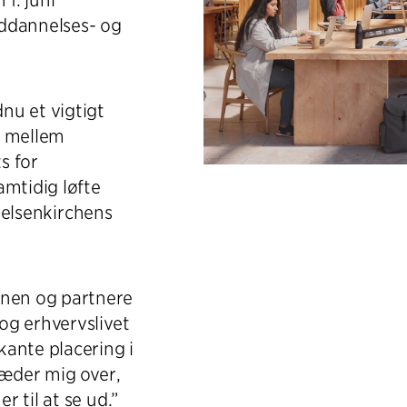
1. juni
 uddannelses- og
nu et vigtigt
g mellem
s for
amtidig løfte
 Gelsenkirchens
nen og partnere
og erhvervslivet
ante placering i
læder mig over,
 til at se ud.”