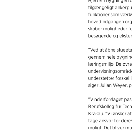
Hjertet i bygningen b
tilgængeligt ankerpu
funktioner som værk
hovedindgangen orga
skaber muligheder f
besøgende og ekster
”Ved at åbne stueeta
gennem hele bygning
læringsmiljø. De øvr
undervisningsområde
understøtter forskel
siger Julian Weyer, p
”Vinderforslaget pass
Berufskolleg für Tech
Krakau. ”Vi ønsker at
tage ansvar for dere
muligt. Det bliver mu