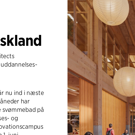
yskland
itects
e uddannelses-
r nu ind i næste
måneder har
ye svømmebad på
es- og
novationscampus