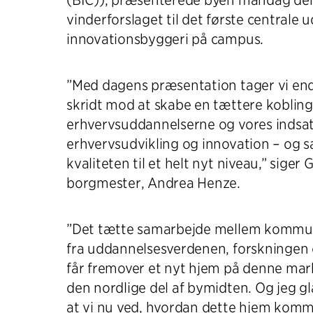
(BIC)), præsenterede byen mandag den 
vinderforslaget til det første centrale
innovationsbyggeri på campus.
”Med dagens præsentation tager vi end
skridt mod at skabe en tættere koblin
erhvervsuddannelserne og vores indsat
erhvervsudvikling og innovation – og s
kvaliteten til et helt nyt niveau,” siger
borgmester, Andrea Henze.
”Det tætte samarbejde mellem kommu
fra uddannelsesverdenen, forskningen 
får fremover et nyt hjem på denne mark
den nordlige del af bymidten. Og jeg g
at vi nu ved, hvordan dette hjem kommer