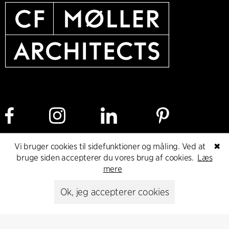
Vi bruger cookies til sidefunktioner og måling. Ved at
✖
Cookie policy
Dataetisk politik
Privacy policy
bruge siden accepterer du vores brug af cookies.
Læs
mere
Whistleblower
Ok, jeg accepterer cookies