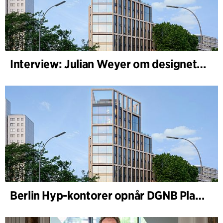
Interview: Julian Weyer om designet af B-One
Berlin Hyp-kontorer opnår DGNB Platin og Diamant for klimavenlig arkitektur i høj kvalitet