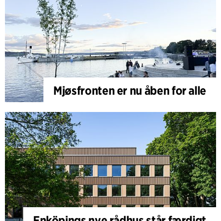
Mjøsfronten er nu åben for alle
Enköpings nye rådhus står færdigt