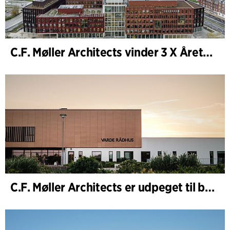
C.F. Møller Architects vinder 3 X Årets Byggeri 2025
C.F. Møller Architects er udpeget til bygherrerådgiver i udvidelsen af Varde Rådhus