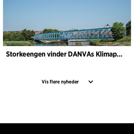
Storkeengen vinder DANVAs Klimapris 2025 – og bygger videre på tidligere arkitekturanerkendelse
Vis flere nyheder