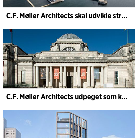
C.F. Møller Architects skal udvikle strategien for ”Knutepunkt Larvik og indre havn”
C.F. Møller Architects udpeget som konceptarkitekt for udviklingen af National Museum Cardiff