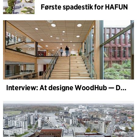
Første spadestik for HAFUN
Interview: At designe WoodHub — Danmarks største træbyggeri