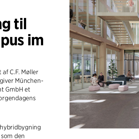
 til
pus im
 af C.F. Møller
 giver München-
nt GmbH et
morgendagens
æhybridbygning
e som den