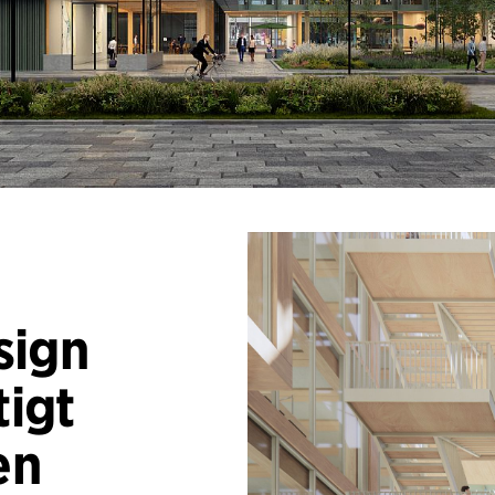
sign
igt
en