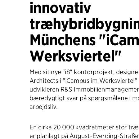
innovativ
træhybridbygning
Münchens "iCam
Werksviertel"
Med sit nye "i8" kontorprojekt, designet
Architects i "iCampus im Werksviertel"
udvikleren R&S Immobilienmanageme
bæredygtigt svar på spørgsmålene i 
arbejdsliv.
En cirka 20.000 kvadratmeter stor tr
er planlagt på August-Everding-Straß