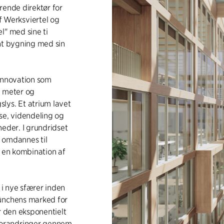
rende direktør for
 Werksviertel og
l" med sine ti
ant bygning med sin
 innovation som
e meter og
lys. Et atrium lavet
e, videndeling og
heder. I grundridset
n omdannes til
r en kombination af
 i nye sfærer inden
Münchens marked for
r den eksponentielt
forandringer gennem