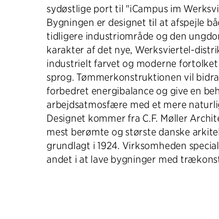
sydøstlige port til "iCampus im Werksvi
Bygningen er designet til at afspejle bå
tidligere industriområde og den ungd
karakter af det nye, Werksviertel-distr
industrielt farvet og moderne fortolket
sprog. Tømmerkonstruktionen vil bidrag
forbedret energibalance og give en be
arbejdsatmosfære med et mere naturlig
Designet kommer fra C.F. Møller Archite
mest berømte og største danske arkit
grundlagt i 1924. Virksomheden speciali
andet i at lave bygninger med trækons