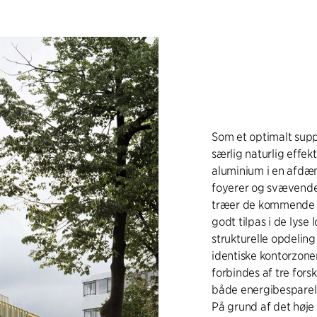
Som et optimalt supp
særlig naturlig effek
aluminium i en afdæ
foyerer og svævende
træer de kommende me
godt tilpas i de lyse
strukturelle opdelin
identiske kontorzoner
forbindes af tre for
både energibesparels
På grund af det høje 