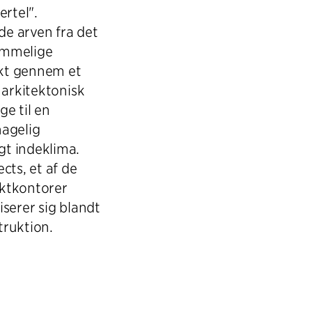
ertel".
de arven fra det
ommelige
ikt gennem et
 arkitektonisk
e til en
hagelig
t indeklima.
cts, et af de
ektkontorer
serer sig blandt
truktion.