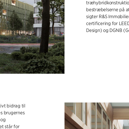
træhybridkonstruktio
bestræbelserne på a
sigter R&S Immobil
certificering for LE
Design) og DGNB (Ger
ivt bidrag til
es brugernes
 og
t står for