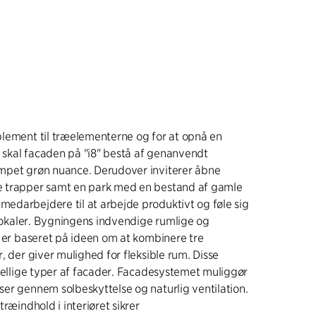
lement til træelementerne og for at opnå en
t skal facaden på "i8" bestå af genanvendt
mpet grøn nuance. Derudover inviterer åbne
 trapper samt en park med en bestand af gamle
darbejdere til at arbejde produktivt og føle sig
 lokaler. Bygningens indvendige rumlige og
g er baseret på ideen om at kombinere tre
, der giver mulighed for fleksible rum. Disse
skellige typer af facader. Facadesystemet muliggør
er gennem solbeskyttelse og naturlig ventilation.
træindhold i interiøret sikrer