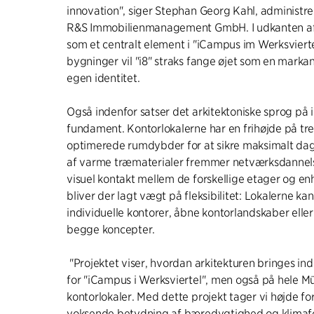
innovation", siger Stephan Georg Kahl, administre
R&S Immobilienmanagement GmbH. I udkanten af
som et centralt element i "iCampus im Werksvierte
bygninger vil "i8" straks fange øjet som en mark
egen identitet.
Også indenfor satser det arkitektoniske sprog på
fundament. Kontorlokalerne har en frihøjde på tr
optimerede rumdybder for at sikre maksimalt dags
af varme træmaterialer fremmer netværksdannels
visuel kontakt mellem de forskellige etager og en
bliver der lagt vægt på fleksibilitet: Lokalerne ka
individuelle kontorer, åbne kontorlandskaber elle
begge koncepter.
"Projektet viser, hvordan arkitekturen bringes ind
for "iCampus i Werksviertel", men også på hele 
kontorlokaler. Med dette projekt tager vi højde fo
voksende betydning af bæredygtighed og klima