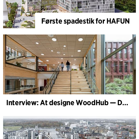
Første spadestik for HAFUN
Interview: At designe WoodHub — Danmarks største træbyggeri