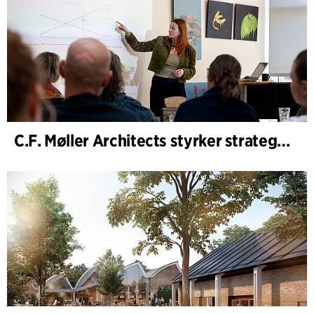
C.F. Møller Architects styrker strategisk rådgivning i de tidlige faser