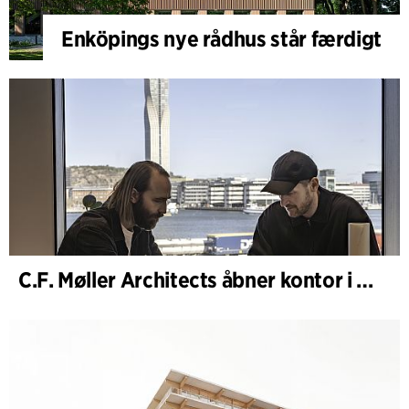
Enköpings nye rådhus står færdigt
C.F. Møller Architects åbner kontor i Göteborg