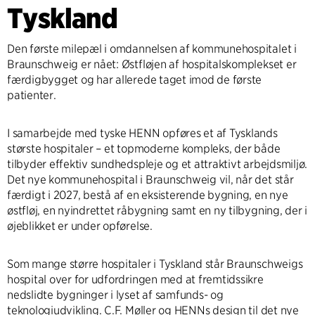
Tyskland
Den første milepæl i omdannelsen af kommunehospitalet i
Braunschweig er nået: Østfløjen af hospitalskomplekset er
færdigbygget og har allerede taget imod de første
patienter.
I samarbejde med tyske HENN opføres et af Tysklands
største hospitaler – et topmoderne kompleks, der både
tilbyder effektiv sundhedspleje og et attraktivt arbejdsmiljø.
Det nye kommunehospital i Braunschweig vil, når det står
færdigt i 2027, bestå af en eksisterende bygning, en nye
østfløj, en nyindrettet råbygning samt en ny tilbygning, der i
øjeblikket er under opførelse.
Som mange større hospitaler i Tyskland står Braunschweigs
hospital over for udfordringen med at fremtidssikre
nedslidte bygninger i lyset af samfunds- og
teknologiudvikling. C.F. Møller og HENNs design til det nye