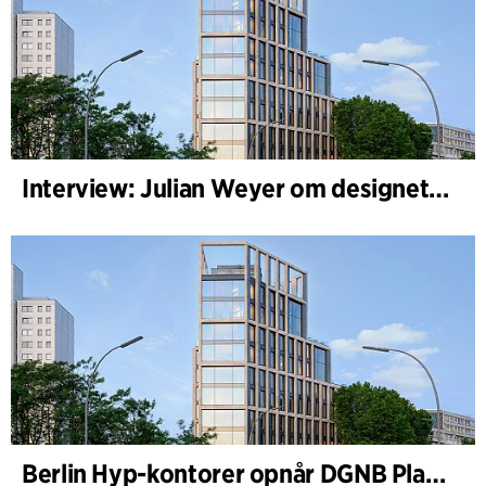
Interview: Julian Weyer om designet af B-One
Berlin Hyp-kontorer opnår DGNB Platin og Diamant for klimavenlig arkitektur i høj kvalitet