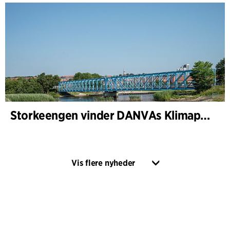
Storkeengen vinder DANVAs Klimapris 2025 – og bygger videre på tidligere arkitekturanerkendelse
Vis flere nyheder