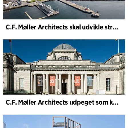
C.F. Møller Architects skal udvikle strategien for ”Knutepunkt Larvik og indre havn”
C.F. Møller Architects udpeget som konceptarkitekt for udviklingen af National Museum Cardiff