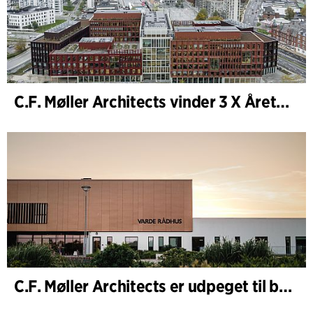
C.F. Møller Architects vinder 3 X Årets Byggeri 2025
C.F. Møller Architects er udpeget til bygherrerådgiver i udvidelsen af Varde Rådhus