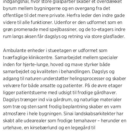
indgangshal, hvor store glaspartier skaber et overdækket
byrum mellem bygningerne og en overgang fra det
offentlige til det mere private. Herfra leder den indre gade
videre til alle funktioner. Udenfor er den udformet som en
grøn promenade med spejlbassiner, og de to-etagers indre
rum langs aksen får dagslys og retning via store glasflader.
Ambulante enheder i stueetagen er udformet som
tværfaglige klinikcentre. Samarbejdet mellem specialer
inden for hjerte-lunge, hoved og mave styrker både
samarbejdet og kvaliteten i behandlingen. Dagslys og
adgang til naturen understøtter helingsprocesser og skaber
velvære for både ansatte og patienter. På de øvre etager
ligger patientstuerne med udsigt til frodige gårdhaver.
Dagslys trænger ind via gårdrum, og naturlige materialer
som træ og sten samt frodig beplantning skaber en varm
atmosfære i hele bygningen. Sinai landskabsarkitekter har
skabt alle udearealer som frodige temahaver – herunder en
urtehave, en kirsebærlund og en legegård til