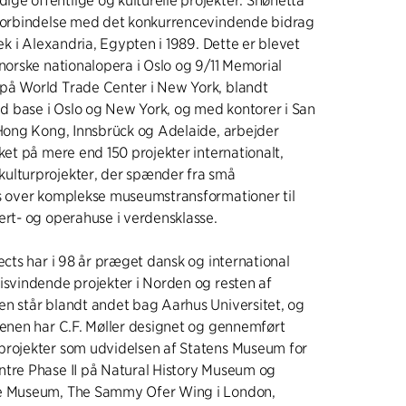
ge offentlige og kulturelle projekter. Snøhetta
 forbindelse med det konkurrencevindende bidrag
tek i Alexandria, Egypten i 1989. Dette er blevet
 norske nationalopera i Oslo og 9/11 Memorial
på World Trade Center i New York, blandt
 base i Oslo og New York, og med kontorer i San
 Hong Kong, Innsbrück og Adelaide, arbejder
kket på mere end 150 projekter internationalt,
ulturprojekter, der spænder fra små
ns over komplekse museumstransformationer til
ert- og operahuse i verdensklasse.
tects har i 98 år præget dansk og international
isvindende projekter i Norden og resten af
en står blandt andet bag Aarhus Universitet, og
cenen har C.F. Møller designet og gennemført
projekter som udvidelsen af Statens Museum for
ntre Phase II på Natural History Museum og
me Museum, The Sammy Ofer Wing i London,