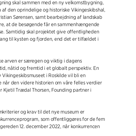
ygning skal sammen med en ny velkomstbygning,
 af den oprindelige og historiske Vikingeskibshal,
ristian Sørensen, samt bearbejdning af landskab
ikre, at de besøgende får en sammenhængende
. Samtidig skal projektet give offentligheden
g til kysten og fjorden, end det er tilfældet i
ke arven er særegen og viktig i dagens
tid, nåtid og fremtid i et globalt perspektiv. En
 Vikingeskibsmuseet i Roskilde vil bli en
 når den videre historien om våre felles verdier
ger Kjetil Trædal Thorsen, Founding partner i
gnkriterier og krav til det nye museum er
onkurrenceprogram, som offentliggøres for de fem
gereden 12. december 2022, når konkurrencen