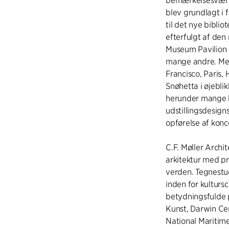
bemærkelsesværdi
blev grundlagt i
til det nye biblio
efterfulgt af den
Museum Pavilion 
mange andre. Med
Francisco, Paris,
Snøhetta i øjebli
herunder mange k
udstillingsdesig
opførelse af konc
C.F. Møller Archi
arkitektur med pr
verden. Tegnestu
inden for kulturs
betydningsfulde 
Kunst, Darwin Ce
National Mariti