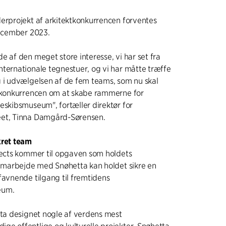
erprojekt af arkitektkonkurrencen forventes
december 2023.
e af den meget store interesse, vi har set fra
ternationale tegnestuer, og vi har måtte træffe
 i udvælgelsen af de fem teams, som nu skal
ktkonkurrencen om at skabe rammerne for
eskibsmuseum", fortæller direktør for
et, Tinna Damgård-Sørensen.
kret team
tects kommer til opgaven som holdets
samarbejde med Snøhetta kan holdet sikre en
favnende tilgang til fremtidens
eum.
tta designet nogle af verdens mest