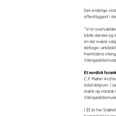
Det endelige vind
offentliggjort i 
”Vi er overvælded
både danske og in
en del svære valg
deltage i arkite
fremtidens viking
Vikingeskibsmuse
Et nordisk foran
C.F. Møller Archi
totalrådgiver. I 
stærk og nordisk 
Vikingeskibsmus
I 33 år har Snøhe