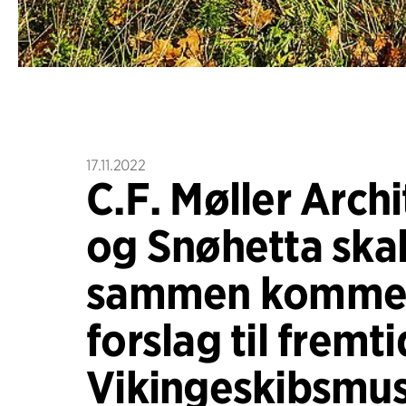
17.11.2022
C.F. Møller Archi
og Snøhetta ska
sammen komme
forslag til fremt
Vikingeskibsmu