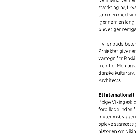
Danmark. Det har
stærkt og højt kv
sammen med sine
igennem en lang 
blevet gennemgå
- Vi er både beær
Projektet giver e
vartegn for Roskil
fremtid. Men også
danske kulturarv,
Architects.
Et internationalt
Ifølge Vikingesk
forbillede inden f
museumsbyggeri. 
oplevelsesmæssig 
historien om viki