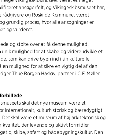
 ifølge Vikingeskibsmuseet været et meget
alificeret ansøgerfelt, og Vikingeskibsmuseet har,
 rådgivere og Roskilde Kommune, været
og grundig proces, hvor alle ansøgninger er
et og vurderet.
ede og stolte over at få denne mulighed.
n unik mulighed for at skabe og videreudvikle et
de, som kan drive byen ind i sin kulturelle
 en mulighed for at sikre en vigtig del af den
 siger Thue Borgen Hasløv, partner i C.F. Møller
 forbillede
ibsmuseets skal det nye museum være et
or internationalt, kulturhistorisk og bæredygtigt
Det skal være et museum af høj arkitektonisk og
kvalitet, der levende og aktivt formidler
ngetid, skibe, søfart og bådebygningskultur. Den