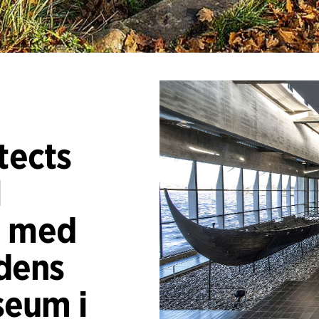
tects
l
 med
idens
seum i