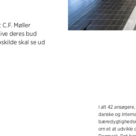
 C.F. Møller
give deres bud
skilde skal se ud
I alt 42 ansøger
danske og intern
bæredygtighedsrå
om et at udvikle 