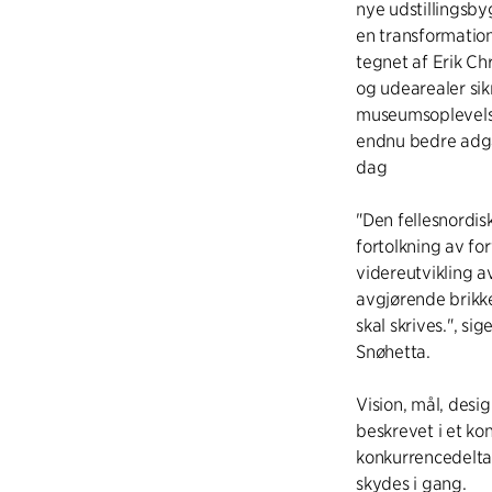
nye udstillingsb
en transformation
tegnet af Erik Ch
og udearealer s
museumsoplevelse
endnu bedre adgan
dag
"Den fellesnordis
fortolkning av for
videreutvikling av
avgjørende brikke
skal skrives.", si
Snøhetta.
Vision, mål, desi
beskrevet i et k
konkurrencedelta
skydes i gang.