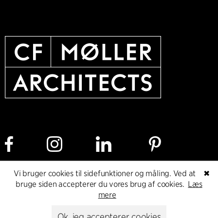
Vi bruger cookies til sidefunktioner og måling. Ved at
✖
Cookie policy
Dataetisk politik
Privacy policy
bruge siden accepterer du vores brug af cookies.
Læs
mere
Whistleblower
Ok, jeg accepterer cookies