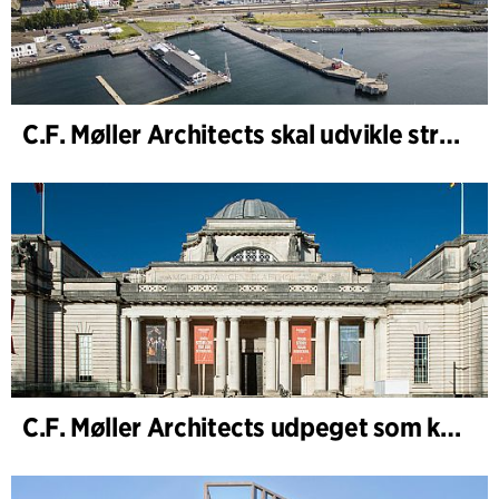
C.F. Møller Architects skal udvikle strategien for ”Knutepunkt Larvik og indre havn”
C.F. Møller Architects udpeget som konceptarkitekt for udviklingen af National Museum Cardiff