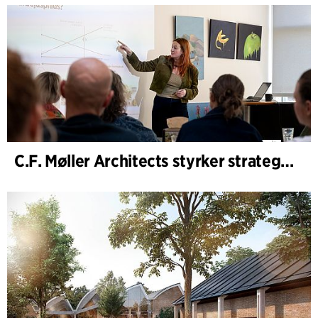
C.F. Møller Architects styrker strategisk rådgivning i de tidlige faser