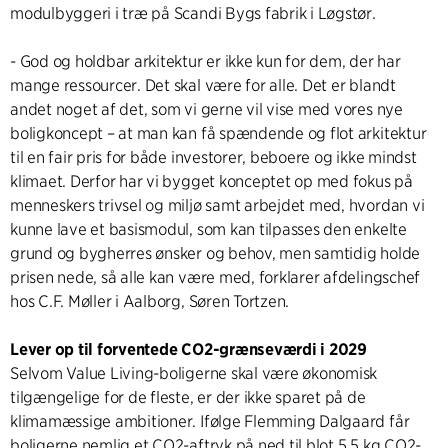
modulbyggeri i træ på Scandi Bygs fabrik i Løgstør.
- God og holdbar arkitektur er ikke kun for dem, der har
mange ressourcer. Det skal være for alle. Det er blandt
andet noget af det, som vi gerne vil vise med vores nye
boligkoncept – at man kan få spændende og flot arkitektur
til en fair pris for både investorer, beboere og ikke mindst
klimaet. Derfor har vi bygget konceptet op med fokus på
menneskers trivsel og miljø samt arbejdet med, hvordan vi
kunne lave et basismodul, som kan tilpasses den enkelte
grund og bygherres ønsker og behov, men samtidig holde
prisen nede, så alle kan være med, forklarer afdelingschef
hos C.F. Møller i Aalborg, Søren Tortzen.
Lever op til forventede CO2-grænseværdi i 2029
Selvom Value Living-boligerne skal være økonomisk
tilgængelige for de fleste, er der ikke sparet på de
klimamæssige ambitioner. Ifølge Flemming Dalgaard får
boligerne nemlig et CO2-aftryk på ned til blot 5,5 kg CO2-