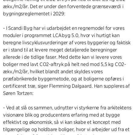
ækv./m2/år. Det er under den forventede grænseværdi i
bygningsreglementet i 2029:
- I Scandi Byg har vi udarbejdet en regnemodel for vores
moduler i programmet LCAbyg 5.0, hvor vi hurtigt kan
beregne livscyklusvurderinger af vores byggerier og faktisk
er i stand til at levere meget detaljerede beregninger
allerede i de tidlige faser. Med dette kan vi levere vores
boliger med lavt CO2-aftryk på helt ned mod 5,5 kg CO2-
ækv./m2/år, hvilket blandt andet skyldes vores
præfabrikerede byggemetode, og at boligerne opføres i
certificeret træ, siger Flemming Dalgaard. Han suppleres af
Søren Tortzen:
- Ved at slå os sammen, udnytter vi styrkerne fra arkitektens
visionære blik og producentens erfaring med at bygge
effektivt og økonomisk, så vi kan skabe et koncept med
tilgængelige og holdbare boliger, hvor vi arbejder ud fra et