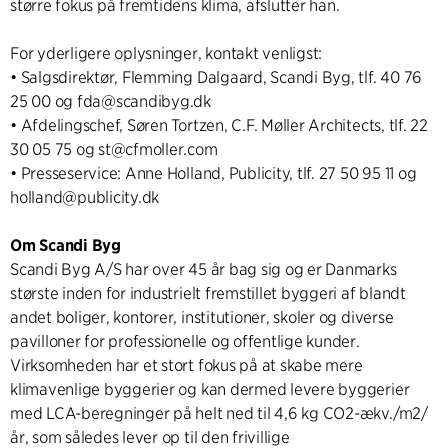
større fokus på fremtidens klima, afslutter han.
For yderligere oplysninger, kontakt venligst:
• Salgsdirektør, Flemming Dalgaard, Scandi Byg, tlf. 40 76
25 00 og fda@scandibyg.dk
• Afdelingschef, Søren Tortzen, C.F. Møller Architects, tlf. 22
30 05 75 og st@cfmoller.com
• Presseservice: Anne Holland, Publicity, tlf. 27 50 95 11 og
holland@publicity.dk
Om Scandi Byg
Scandi Byg A/S har over 45 år bag sig og er Danmarks
største inden for industrielt fremstillet byggeri af blandt
andet boliger, kontorer, institutioner, skoler og diverse
pavilloner for professionelle og offentlige kunder.
Virksomheden har et stort fokus på at skabe mere
klimavenlige byggerier og kan dermed levere byggerier
med LCA-beregninger på helt ned til 4,6 kg CO2-ækv./m2/
år, som således lever op til den frivillige