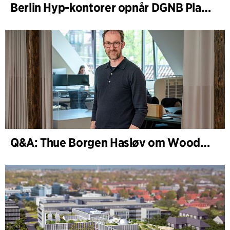
Berlin Hyp-kontorer opnår DGNB Platin og Diamant for klimavenlig arkitektur i høj kvalitet
Q&A: Thue Borgen Hasløv om WoodHub