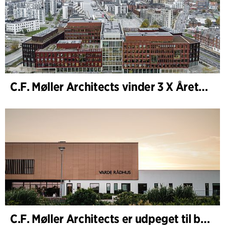
C.F. Møller Architects vinder 3 X Årets Byggeri 2025
C.F. Møller Architects er udpeget til bygherrerådgiver i udvidelsen af Varde Rådhus