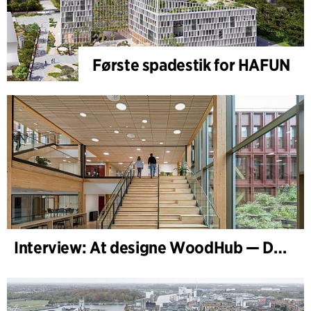
Første spadestik for HAFUN
Interview: At designe WoodHub — Danmarks største træbyggeri