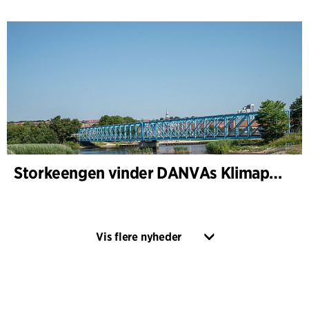
Storkeengen vinder DANVAs Klimapris 2025 – og bygger videre på tidligere arkitekturanerkendelse
Vis flere nyheder