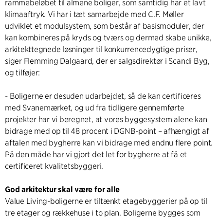
rammebeløbet til almene boliger, som samtidig har et lavt
klimaaftryk. Vi har i tæt samarbejde med C.F. Møller
udviklet et modulsystem, som består af basismoduler, der
kan kombineres på kryds og tværs og dermed skabe unikke,
arkitekttegnede løsninger til konkurrencedygtige priser,
siger Flemming Dalgaard, der er salgsdirektør i Scandi Byg,
og tilføjer:
- Boligerne er desuden udarbejdet, så de kan certificeres
med Svanemærket, og ud fra tidligere gennemførte
projekter har vi beregnet, at vores byggesystem alene kan
bidrage med op til 48 procent i DGNB-point – afhængigt af
aftalen med bygherre kan vi bidrage med endnu flere point.
På den måde har vi gjort det let for bygherre at få et
certificeret kvalitetsbyggeri.
God arkitektur skal være for alle
Value Living-boligerne er tiltænkt etagebyggerier på op til
tre etager og rækkehuse i to plan. Boligerne bygges som