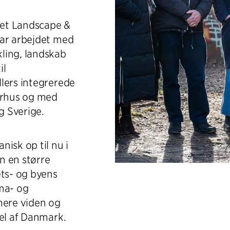
eret Landscape &
har arbejdet med
ling, landskab
il
lers integrerede
Aarhus og med
g Sverige.
isk op til nu i
n en større
ets- og byens
ma- og
mere viden og
del af Danmark.