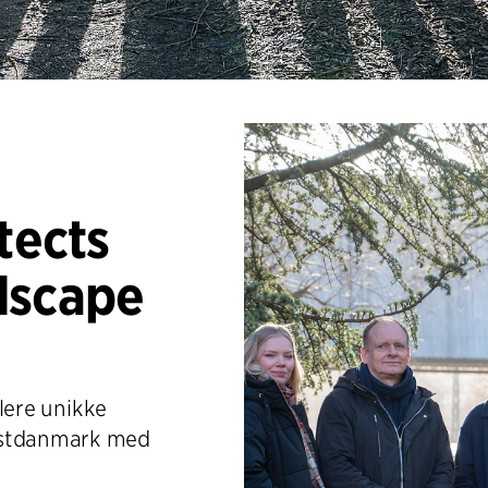
tects
dscape
flere unikke
 Østdanmark med