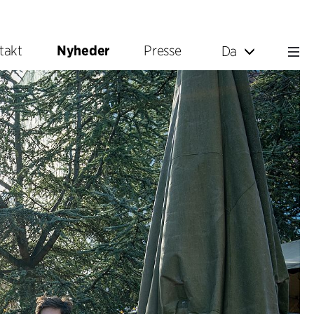
takt
Nyheder
Presse
Da