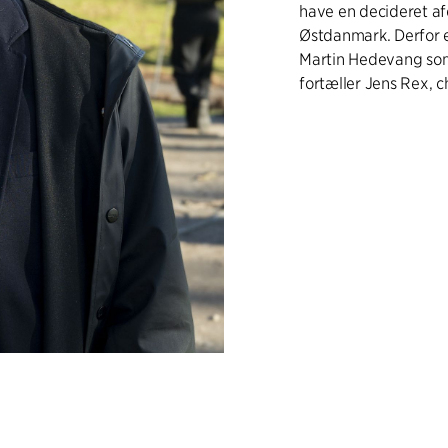
have en decideret a
Østdanmark. Derfor e
Martin Hedevang som 
fortæller Jens Rex, c