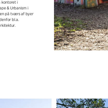
 kontoret i
cape & Urbanism i
en på tværs af byer
enfor bl.a.
kitektur.