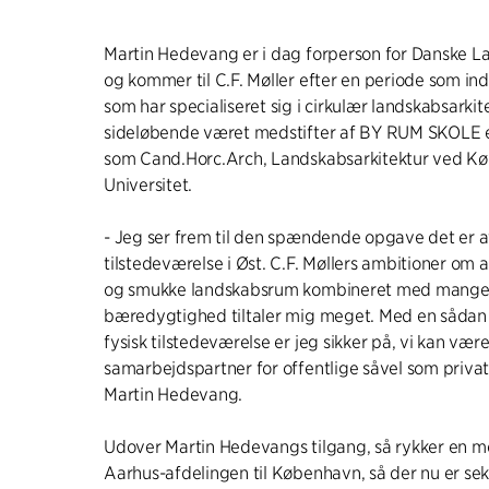
Martin Hedevang er i dag forperson for Danske L
og kommer til C.F. Møller efter en periode som i
som har specialiseret sig i cirkulær landskabsarkit
sideløbende været medstifter af BY RUM SKOLE e
som Cand.Horc.Arch, Landskabsarkitektur ved K
Universitet.
- Jeg ser frem til den spændende opgave det er at
tilstedeværelse i Øst. C.F. Møllers ambitioner om a
og smukke landskabsrum kombineret med mangeå
bæredygtighed tiltaler mig meget. Med en sådan 
fysisk tilstedeværelse er jeg sikker på, vi kan vær
samarbejdspartner for offentlige såvel som privat
Martin Hedevang.
Udover Martin Hedevangs tilgang, så rykker en m
Aarhus-afdelingen til København, så der nu er s