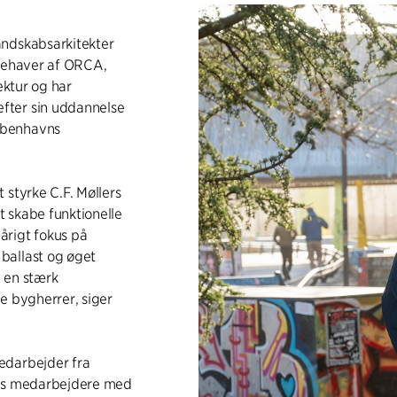
andskabsarkitekter
ndehaver af ORCA,
ektur og har
fter sin uddannelse
øbenhavns
 styrke C.F. Møllers
t skabe funktionelle
rigt fokus på
ballast og øget
e en stærk
e bygherrer, siger
edarbejder fra
eks medarbejdere med