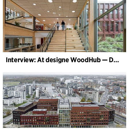
Interview: At designe WoodHub — Danmarks største træbyggeri