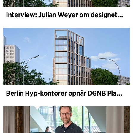
Interview: Julian Weyer om designet af B-One
Berlin Hyp-kontorer opnår DGNB Platin og Diamant for klimavenlig arkitektur i høj kvalitet