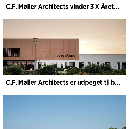
C.F. Møller Architects vinder 3 X Årets Byggeri 2025
C.F. Møller Architects er udpeget til bygherrerådgiver i udvidelsen af Varde Rådhus