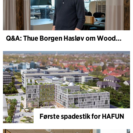
Q&A: Thue Borgen Hasløv om WoodHub
Første spadestik for HAFUN