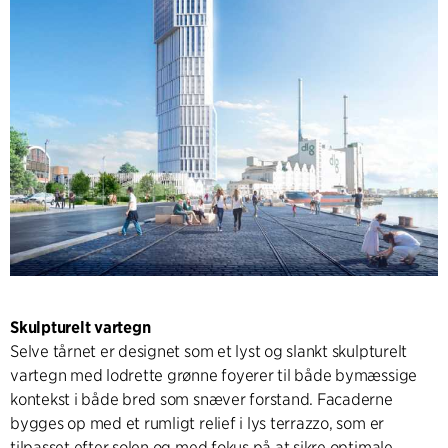
Skulpturelt vartegn
Selve tårnet er designet som et lyst og slankt skulpturelt
vartegn med lodrette grønne foyerer til både bymæssige
kontekst i både bred som snæver forstand. Facaderne
bygges op med et rumligt relief i lys terrazzo, som er
tilpasset efter solen og med fokus på at sikre optimale