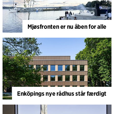
Mjøsfronten er nu åben for alle
Enköpings nye rådhus står færdigt