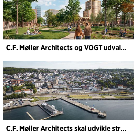
C.F. Møller Architects og VOGT udvalgt til at forme fremtidens Hamburg-Altona
C.F. Møller Architects skal udvikle strategien for ”Knutepunkt Larvik og indre havn”