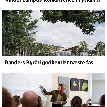
Randers Byråd godkender næste fase af udvidelsen af Randers Regnskov