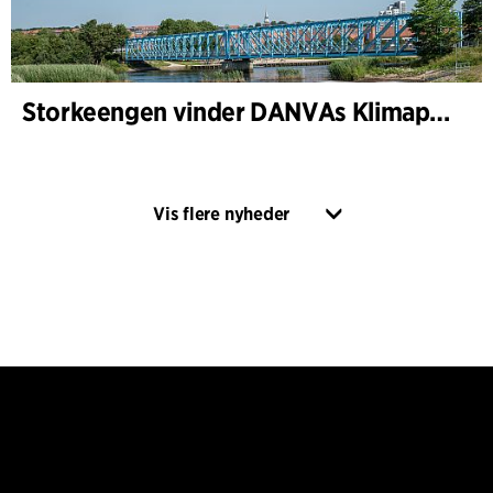
Storkeengen vinder DANVAs Klimapris 2025 – og bygger videre på tidligere arkitekturanerkendelse
Vis flere nyheder