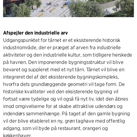
Afspejler den industrielle arv
Udgangspunktet for tårnet er et eksisterende historisk
industriområde, der er præget af arven fra industrielle
aktiviteter og den industrielle kultur, som tidligere herskede
på havnen. Den imponerende bygningsstruktur vil blive
bevaret og suppleret med et nyt tårn. Tårnet vil blive en
integreret del af det eksisterende bygningskompleks,
hvorfra dets grundlæggende geometri vil tage form. De
historiske kvaliteter ved den eksisterende bygning vil
fortsat være tydelige og vil også få nyt liv, idet den åbnes
imod omgivelserne for at skabe attraktive udendørs og
indendørs sammenhænge. På taget af den gamle bygning
vil der blive etableret en ny, grøn taghave med offentlig
adgang, som vil byde på restaurant, orangeri og
køkkenhaver.