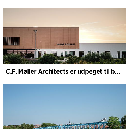
C.F. Møller Architects er udpeget til bygherrerådgiver i udvidelsen af Varde Rådhus