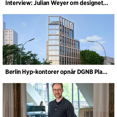
Interview: Julian Weyer om designet af B-One
Berlin Hyp-kontorer opnår DGNB Platin og Diamant for klimavenlig arkitektur i høj kvalitet