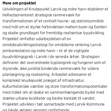
Mere om projektet
Udviklingen af Knutepunkt Larvik og indre havn etablerer et
helhedsorienteret strategisk rammeværk for
transformationen af et centralt havne- og stationsområde
med mål om at styrke forbindelsen mellem byen og fjorden
og skabe grundlaget for fremtidig realiserbar byudvikling.
Projektet omfatter udarbejdelsen af en
områdeudviklingsstrategi for områderne omkring Larvik
jernbanestation og indre havn – et af de vigtigste
byudviklingsgreb i Larvik i de seneste årtier. Strategien
definerer det overordnede byplangreb og fungerer som et
styrende, ikke juridisk bindende rammeværk for videre
planlægning og realisering. Arbejdet adresserer et
komplekst knudepunkt præget af infrastruktur,
kulturhistoriske værdier og store transformationspotentialer
med målet om at skabe en sammenhængende bydel med
stærke urbane kvaliteter og bedre kontakt til vandet.
Projektet udvikles i tæt samarbejde med Larvik Kommune
og lokale aktører gennem omfattende