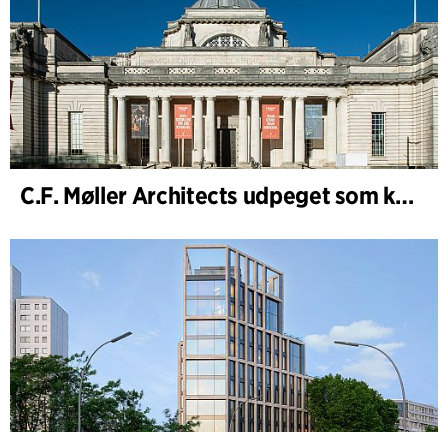
C.F. Møller Architects udpeget som konceptarkitekt for udviklingen af National Museum Cardiff