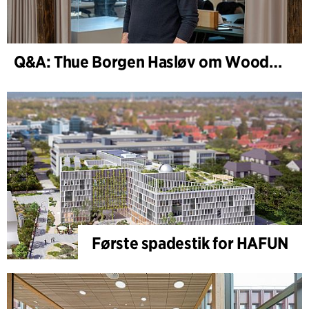
Q&A: Thue Borgen Hasløv om WoodHub
Første spadestik for HAFUN