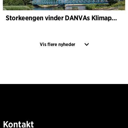
Storkeengen vinder DANVAs Klimapris 2025 – og bygger videre på tidligere arkitekturanerkendelse
Vis flere nyheder
Kontakt