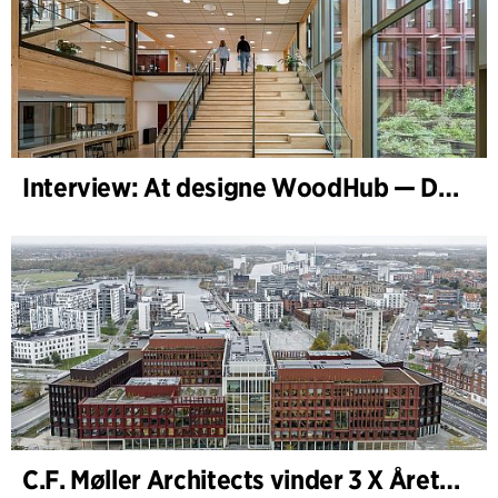
Interview: At designe WoodHub — Danmarks største træbyggeri
C.F. Møller Architects vinder 3 X Årets Byggeri 2025