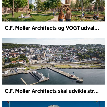
C.F. Møller Architects og VOGT udvalgt til at forme fremtidens Hamburg-Altona
C.F. Møller Architects skal udvikle strategien for ”Knutepunkt Larvik og indre havn”