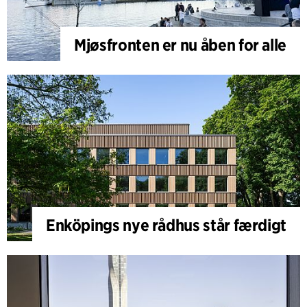
Mjøsfronten er nu åben for alle
Enköpings nye rådhus står færdigt