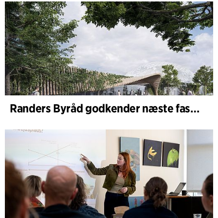
Randers Byråd godkender næste fase af udvidelsen af Randers Regnskov