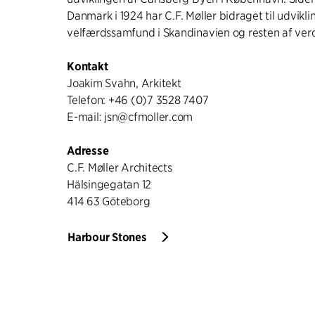
Danmark i 1924 har C.F. Møller bidraget til udvikli
velfærdssamfund i Skandinavien og resten af ver
Kontakt
Joakim Svahn, Arkitekt
Telefon: +46 (0)7 3528 7407
E-mail: jsn@cfmoller.com
Adresse
C.F. Møller Architects
Hälsingegatan 12
414 63 Göteborg
Harbour Stones