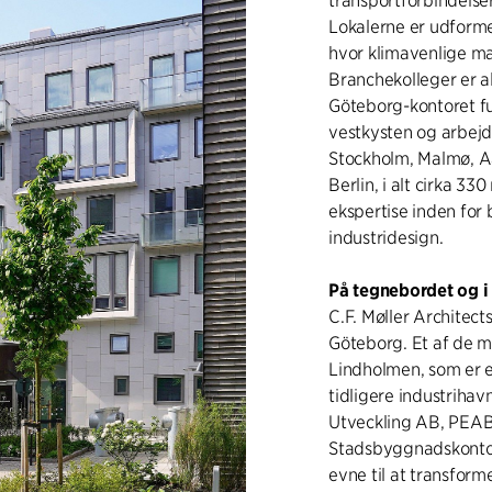
transportforbindels
Lokalerne er udforme
hvor klimavenlige mat
Branchekolleger er al
Göteborg-kontoret fu
vestkysten og arbejd
Stockholm, Malmø, A
Berlin, i alt cirka 3
ekspertise inden for 
industridesign.
På tegnebordet og i
C.F. Møller Architec
Göteborg. Et af de m
Lindholmen, som er e
tidligere industriha
Utveckling AB, PEAB
Stadsbyggnadskontor
evne til at transform