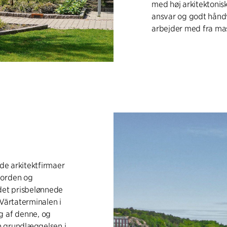
med høj arkitektonisk
ansvar og godt håndv
arbejder med fra mast
nde arkitektfirmaer
Norden og
 det prisbelønnede
 Värtaterminalen i
g af denne, og
n grundlæggelsen i