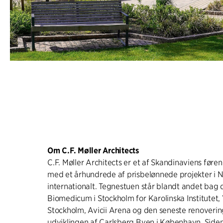
Om C.F. Møller Architects
C.F. Møller Architects er et af Skandinaviens føre
med et århundrede af prisbelønnede projekter i 
internationalt. Tegnestuen står blandt andet bag
Biomedicum i Stockholm for Karolinska Institutet,
Stockholm, Avicii Arena og den seneste renoverin
udviklingen af Carlsberg Byen i København. Side