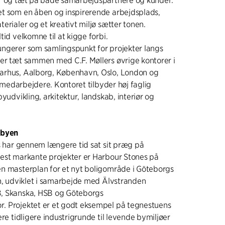
er og tæt på både samarbejdspartnere og kunder.
t som en åben og inspirerende arbejdsplads,
erialer og et kreativt miljø sætter tonen.
tid velkomne til at kigge forbi.
ngerer som samlingspunkt for projekter langs
er tæt sammen med C.F. Møllers øvrige kontorer i
arhus, Aalborg, København, Oslo, London og
30 medarbejdere. Kontoret tilbyder høj faglig
byudvikling, arkitektur, landskab, interiør og
 byen
ts har gennem længere tid sat sit præg på
est markante projekter er Harbour Stones på
n masterplan for et nyt boligområde i Göteborgs
vn, udviklet i samarbejde med Älvstranden
, Skanska, HSB og Göteborgs
. Projektet er et godt eksempel på tegnestuens
ere tidligere industrigrunde til levende bymiljøer