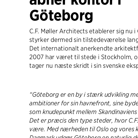
Göteborg
C.F. Møller Architects etablerer sig nu 
styrker dermed sin tilstedeværelse lan
Det internationalt anerkendte arkitekt
2007 har været til stede i Stockholm, 
tager nu næste skridt i sin svenske eks
“Göteborg er en by i stærk udvikling m
ambitioner for sin havnefront, sine bydel
som knudepunkt mellem Skandinaviens
Det er præcis den type steder, hvor C.F.
være. Med nærheden til Oslo og vores k
Danmark udgør Göteborg en naturlig de