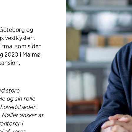
i Göteborg og
gs vestkysten.
firma, som siden
og 2020 i Malmø,
pansion.
ed store
e og sin rolle
 hovedstæder.
 Møller ønsker at
ontorer i
l af vores