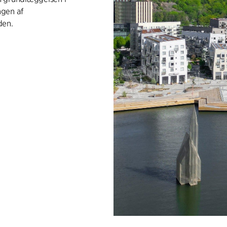
ngen af
den.