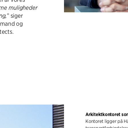
orme muligheder
ng,
” siger
ormand og
tects.
Arkitektkontoret s
Kontoret ligger på H