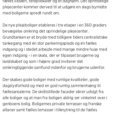
fælles vaskeri, terapilokaler og et daghjem. Det oprindelige
plejecenter kommer derved til at udgøre en slags bymidte
med boligerne spredt rundt om.
De nye plejeboliger etableres i tre etaper i en 360 graders
bevægelse omkring det oprindelige plejecenter.
Grundtanken er at bryde med tidligere tiders centralistiske
tankegang med én stor parkeringsplads og én fælles
indgang og i stedet arbejde med mange mindre huse med
egen indgang - i en skala, der er tilpasset brugerne og
landskabet og som i højere grad inviterer det
omkringliggende samfund indenfor og brugerne udenfor.
Der skabes gode boliger med rumlige kvaliteter, gode
dagslysforhold og med en god rumlig sammenhæng til
fællesarealerne. De skråtstillede facader sikrer udsigt fra
alle boliger og at man fra boligen aldrig ser vinkelret over i
genboens bolig. Boligernes private terrasser og franske
altaner samt fælles terrasser i tilknytning til de fælles