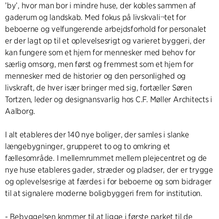
’by’, hvor man bor i mindre huse, der kobles sammen af
gaderum og landskab. Med fokus på livskvali¬tet for
beboerne og velfungerende arbejdsforhold for personalet
er der lagt op til et oplevelsesrigt og varieret byggeri, der
kan fungere som et hjem for mennesker med behov for
særlig omsorg, men først og fremmest som et hjem for
mennesker med de historier og den personlighed og
livskraft, de hver især bringer med sig, fortæller Søren
Tortzen, leder og designansvarlig hos C.F. Møller Architects i
Aalborg.
I alt etableres der 140 nye boliger, der samles i slanke
længebygninger, grupperet to og to omkring et
fællesområde. I mellemrummet mellem plejecentret og de
nye huse etableres gader, stræder og pladser, der er trygge
og oplevelsesrige at færdes i for beboerne og som bidrager
til at signalere moderne boligbyggeri frem for institution.
- Bebyggelsen kommer til at ligge i første parket til de