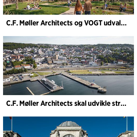
C.F. Møller Architects og VOGT udvalgt til at forme fremtidens Hamburg-Altona
C.F. Møller Architects skal udvikle strategien for ”Knutepunkt Larvik og indre havn”