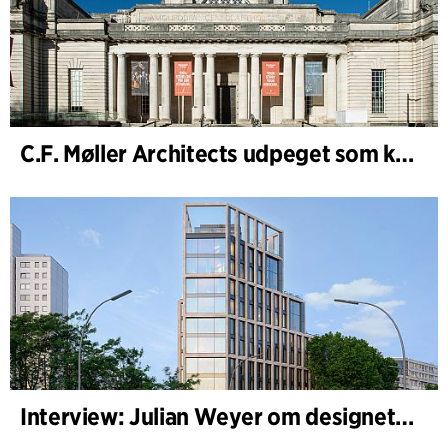
C.F. Møller Architects udpeget som konceptarkitekt for udviklingen af National Museum Cardiff
Interview: Julian Weyer om designet af B-One