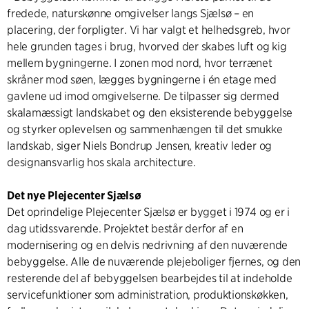
fredede, naturskønne omgivelser langs Sjælsø – en
placering, der forpligter. Vi har valgt et helhedsgreb, hvor
hele grunden tages i brug, hvorved der skabes luft og kig
mellem bygningerne. I zonen mod nord, hvor terrænet
skråner mod søen, lægges bygningerne i én etage med
gavlene ud imod omgivelserne. De tilpasser sig dermed
skalamæssigt landskabet og den eksisterende bebyggelse
og styrker oplevelsen og sammenhængen til det smukke
landskab, siger Niels Bondrup Jensen, kreativ leder og
designansvarlig hos skala architecture.
Det nye Plejecenter Sjælsø
Det oprindelige Plejecenter Sjælsø er bygget i 1974 og er i
dag utidssvarende. Projektet består derfor af en
modernisering og en delvis nedrivning af den nuværende
bebyggelse. Alle de nuværende plejeboliger fjernes, og den
resterende del af bebyggelsen bearbejdes til at indeholde
servicefunktioner som administration, produktionskøkken,