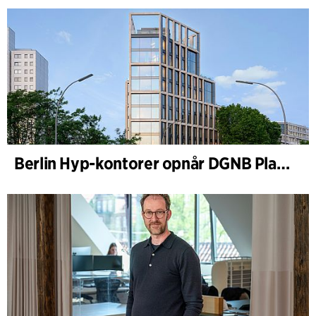
Berlin Hyp-kontorer opnår DGNB Platin og Diamant for klimavenlig arkitektur i høj kvalitet