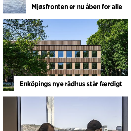
Mjøsfronten er nu åben for alle
Enköpings nye rådhus står færdigt