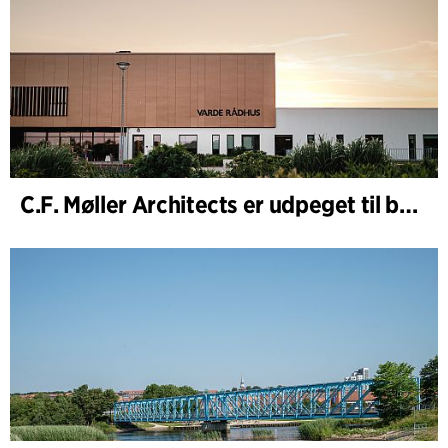
C.F. Møller Architects er udpeget til bygherrerådgiver i udvidelsen af Varde Rådhus