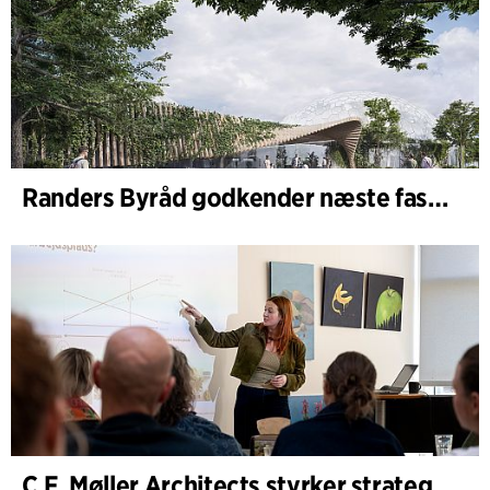
Randers Byråd godkender næste fase af udvidelsen af Randers Regnskov
C.F. Møller Architects styrker strategisk rådgivning i de tidlige faser