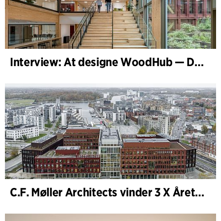
Interview: At designe WoodHub — Danmarks største træbyggeri
C.F. Møller Architects vinder 3 X Årets Byggeri 2025