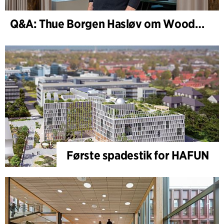
Q&A: Thue Borgen Hasløv om WoodHub
Første spadestik for HAFUN