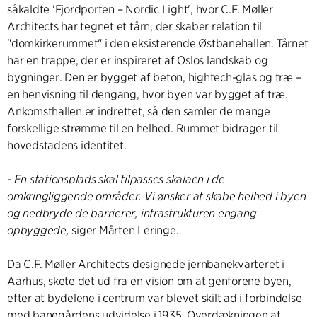
såkaldte 'Fjordporten – Nordic Light', hvor C.F. Møller
Architects har tegnet et tårn, der skaber relation til
"domkirkerummet" i den eksisterende Østbanehallen. Tårnet
har en trappe, der er inspireret af Oslos landskab og
bygninger. Den er bygget af beton, hightech-glas og træ –
en henvisning til dengang, hvor byen var bygget af træ.
Ankomsthallen er indrettet, så den samler de mange
forskellige strømme til en helhed. Rummet bidrager til
hovedstadens identitet.
- En stationsplads skal tilpasses skalaen i de
omkringliggende områder. Vi ønsker at skabe helhed i byen
og nedbryde de barrierer, infrastrukturen engang
opbyggede,
siger Mårten Leringe.
Da C.F. Møller Architects designede jernbanekvarteret i
Aarhus, skete det ud fra en vision om at genforene byen,
efter at bydelene i centrum var blevet skilt ad i forbindelse
med banegårdens udvidelse i 1935. Overdækningen af