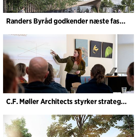
Randers Byråd godkender næste fase af udvidelsen af Randers Regnskov
C.F. Møller Architects styrker strategisk rådgivning i de tidlige faser