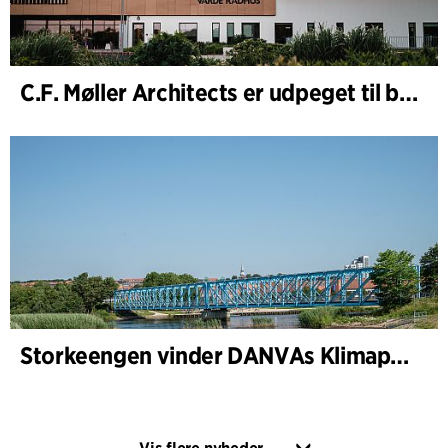
C.F. Møller Architects er udpeget til bygherrerådgiver i udvidelsen af Varde Rådhus
Storkeengen vinder DANVAs Klimapris 2025 – og bygger videre på tidligere arkitekturanerkendelse