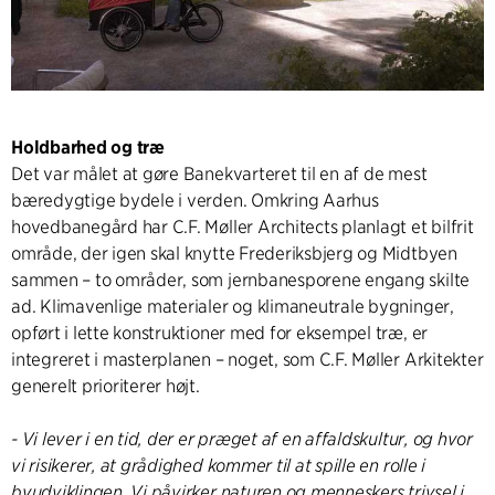
Holdbarhed og træ
Det var målet at gøre Banekvarteret til en af de mest
bæredygtige bydele i verden. Omkring Aarhus
hovedbanegård har C.F. Møller Architects planlagt et bilfrit
område, der igen skal knytte Frederiksbjerg og Midtbyen
sammen – to områder, som jernbanesporene engang skilte
ad. Klimavenlige materialer og klimaneutrale bygninger,
opført i lette konstruktioner med for eksempel træ, er
integreret i masterplanen – noget, som C.F. Møller Arkitekter
generelt prioriterer højt.
- Vi lever i en tid, der er præget af en affaldskultur, og hvor
vi risikerer, at grådighed kommer til at spille en rolle i
byudviklingen. Vi påvirker naturen og menneskers trivsel i