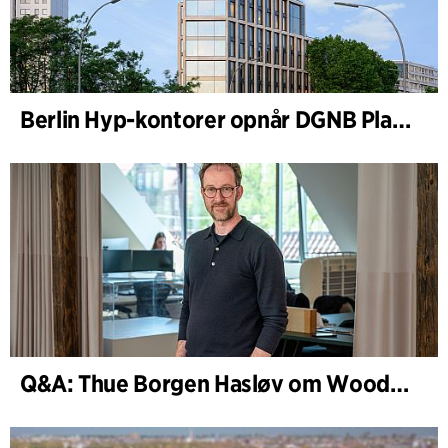
Berlin Hyp-kontorer opnår DGNB Platin og Diamant for klimavenlig arkitektur i høj kvalitet
Q&A: Thue Borgen Hasløv om WoodHub