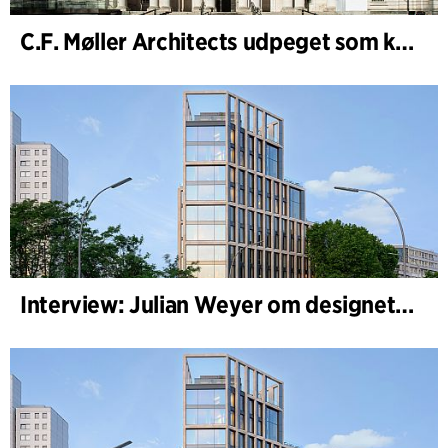
C.F. Møller Architects udpeget som konceptarkitekt for udviklingen af National Museum Cardiff
Interview: Julian Weyer om designet af B-One