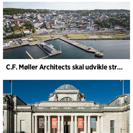
C.F. Møller Architects skal udvikle strategien for ”Knutepunkt Larvik og indre havn”