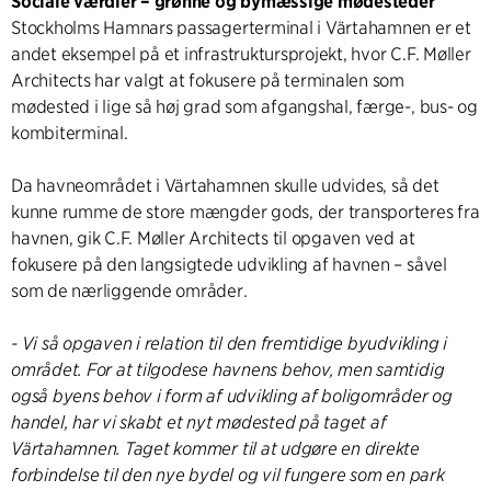
Sociale værdier ​– grønne og bymæssige mødesteder
Stockholms Hamnars passagerterminal i Värtahamnen er et
andet eksempel på et infrastruktursprojekt, hvor C.F. Møller
Architects har valgt at fokusere på terminalen som
mødested i lige så høj grad som afgangshal, færge-, bus- og
kombiterminal.
Da havneområdet i Värtahamnen skulle udvides, så det
kunne rumme de store mængder gods, der transporteres fra
havnen, gik C.F. Møller Architects til opgaven ved at
fokusere på den langsigtede udvikling af havnen – såvel
som de nærliggende områder.
- Vi så opgaven i relation til den fremtidige byudvikling i
området. For at tilgodese havnens behov, men samtidig
også byens behov i form af udvikling af boligområder og
handel, har vi skabt et nyt mødested på taget af
Värtahamnen. Taget kommer til at udgøre en direkte
forbindelse til den nye bydel og vil fungere som en park