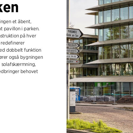
ken
ingen et åbent,
t pavillon i parken.
nstruktion på hver
 redefinerer
ed dobbelt funktion
lfører også bygningen
 solafskærmning,
nedbringer behovet