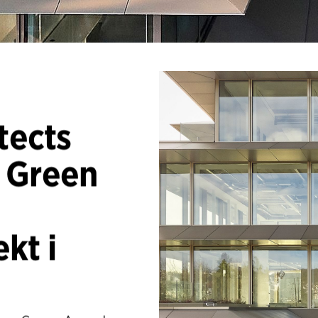
tects
 Green
kt i