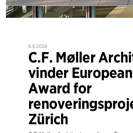
6.6.2024
C.F. Møller Archi
vinder European
Award for
renoveringsproje
Zürich