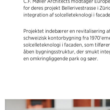
C.F. Møller Architects modtager Euro
for deres projekt Bellerivestrasse i Züri
integration af solcelleteknologi i facad
Projektet indebærer en revitalisering a
schweizisk kontorbygning fra 1970'erne
solcelleteknologi i facaden, som tilføre
åben bygningsstruktur, der smukt inte
en omkringliggende park og søer.