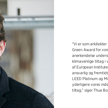
"Vi er som arkitekte
Green Award for vore
anerkendelse underst
klimavenlige tiltag i 
af European Institute
ansvarlig og fremtids
LEED Platinum og Min
yderligere vores ind
tiltag,” siger Thue Bo