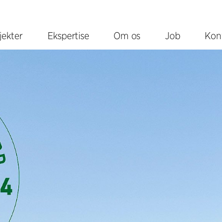
jekter
Ekspertise
Om os
Job
Kon