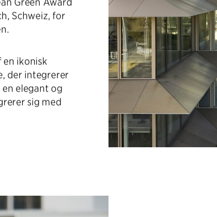
pean Green Award
ch, Schweiz, for
en.
f en ikonisk
, der integrerer
r en elegant og
grerer sig med