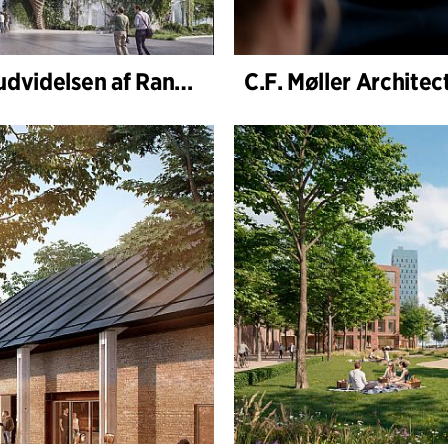
Randers Byråd godkender næste fase af udvidelsen af Randers Regnskov