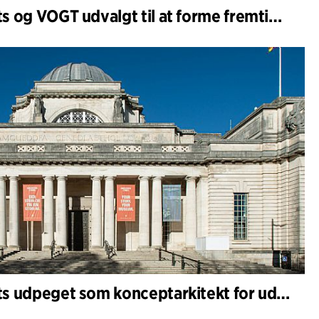
C.F. Møller Architects og VOGT udvalgt til at forme fremtidens Hamburg-Altona
C.F. Møller Architects udpeget som konceptarkitekt for udviklingen af National Museum Cardiff