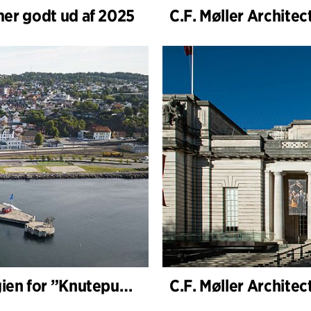
mer godt ud af 2025
C.F. Møller Architects skal udvikle strategien for ”Knutepunkt Larvik og indre havn”