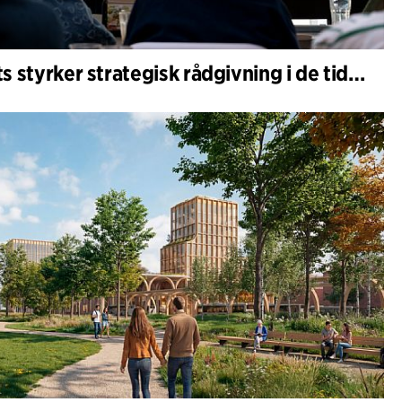
C.F. Møller Architects styrker strategisk rådgivning i de tidlige faser