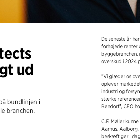
De seneste år har
forhøjede renter 
tects
byggebranchen, m
overskud i 2024 
gt ud
”Vi glæder os ove
oplever markedet
industri og forsyn
stærke referencer
på bundlinjen i
Bendorff, CEO hos
ele branchen.
C.F. Møller kunne
Aarhus, Aalborg,
beskæftiger i da